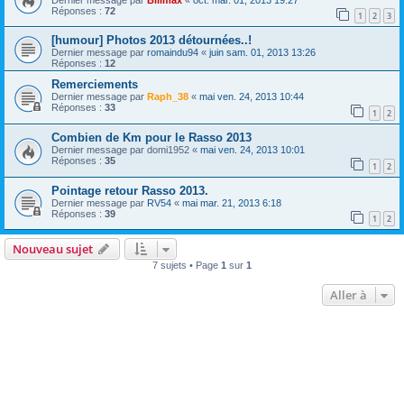
Réponses :
72
1
2
3
[humour] Photos 2013 détournées..!
Dernier message par
romaindu94
«
juin sam. 01, 2013 13:26
Réponses :
12
Remerciements
Dernier message par
Raph_38
«
mai ven. 24, 2013 10:44
Réponses :
33
1
2
Combien de Km pour le Rasso 2013
Dernier message par
domi1952
«
mai ven. 24, 2013 10:01
Réponses :
35
1
2
Pointage retour Rasso 2013.
Dernier message par
RV54
«
mai mar. 21, 2013 6:18
Réponses :
39
1
2
Nouveau sujet
7 sujets • Page
1
sur
1
Aller à