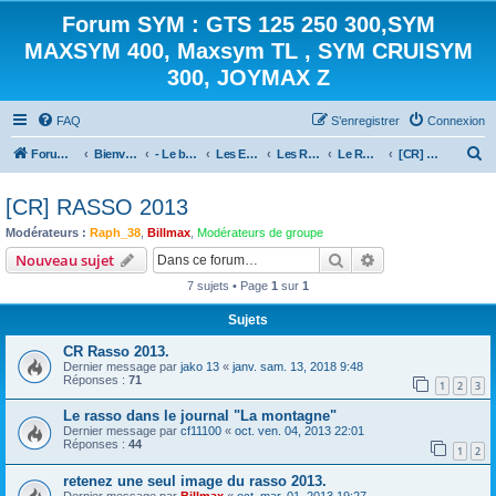
Forum SYM : GTS 125 250 300,SYM
MAXSYM 400, Maxsym TL , SYM CRUISYM
300, JOYMAX Z
FAQ
S’enregistrer
Connexion
R
Forum des scooters SYM - GTS -MAXSYM - CRUISYM - JOYMAX - Maxsym TL
Bienvenue sur le forum des scooters de la gamme SYM
- Le bistrot -
Les Evénements
Les Rassemblements [archives]
Le RASSO 2013
[CR] RASSO 2013
e
[CR] RASSO 2013
c
Modérateurs :
Raph_38
,
Billmax
,
Modérateurs de groupe
h
Rechercher
Recherche avanc
Nouveau sujet
e
7 sujets • Page
1
sur
1
r
c
Sujets
h
CR Rasso 2013.
e
Dernier message par
jako 13
«
janv. sam. 13, 2018 9:48
Réponses :
71
1
2
3
r
Le rasso dans le journal "La montagne"
Dernier message par
cf11100
«
oct. ven. 04, 2013 22:01
Réponses :
44
1
2
retenez une seul image du rasso 2013.
Dernier message par
Billmax
«
oct. mar. 01, 2013 19:27