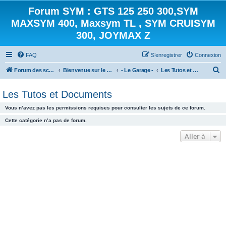
Forum SYM : GTS 125 250 300,SYM
MAXSYM 400, Maxsym TL , SYM CRUISYM
300, JOYMAX Z
FAQ
S’enregistrer
Connexion
R
Forum des scooters SYM - GTS -MAXSYM - CRUISYM - JOYMAX - Maxsym TL
Bienvenue sur le forum des scooters de la gamme SYM
- Le Garage -
Les Tutos et Documents
e
Les Tutos et Documents
c
h
Vous n’avez pas les permissions requises pour consulter les sujets de ce forum.
e
Cette catégorie n’a pas de forum.
r
Aller à
c
h
e
r