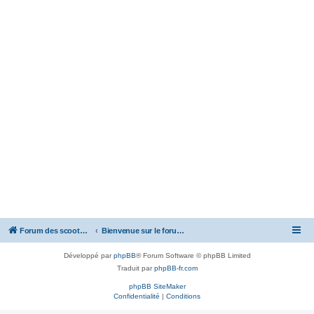
Forum des scooters SYM - GTS -MAXSYM - CRUISYM - JOYMAX - Maxsym TL
Bienvenue sur le forum des scooters de la gamme SYM
Développé par
phpBB
® Forum Software © phpBB Limited
Traduit par
phpBB-fr.com
phpBB SiteMaker
Confidentialité
|
Conditions