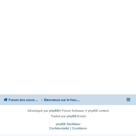
Forum des scooters SYM - GTS -MAXSYM - CRUISYM - JOYMAX - Maxsym TL
Bienvenue sur le forum des scooters de la gamme SYM
Développé par
phpBB
® Forum Software © phpBB Limited
Traduit par
phpBB-fr.com
phpBB SiteMaker
Confidentialité
|
Conditions