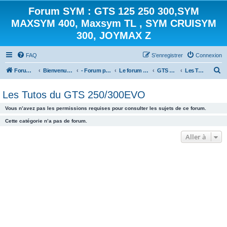
Forum SYM : GTS 125 250 300,SYM
MAXSYM 400, Maxsym TL , SYM CRUISYM
300, JOYMAX Z
FAQ
S’enregistrer
Connexion
R
Forum des scooters SYM - GTS -MAXSYM - CRUISYM - JOYMAX - Maxsym TL
Bienvenue sur le forum des scooters de la gamme SYM
- Forum principal -
Le forum des Scooters SYM
GTS 250/300
Les Tutos du GTS 250/300EVO
e
Les Tutos du GTS 250/300EVO
c
h
Vous n’avez pas les permissions requises pour consulter les sujets de ce forum.
e
Cette catégorie n’a pas de forum.
r
Aller à
c
h
e
r