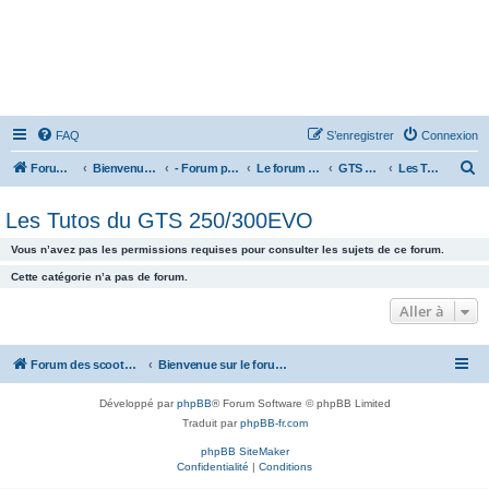
FAQ
S’enregistrer
Connexion
R
Forum des scooters SYM - GTS -MAXSYM - CRUISYM - JOYMAX - Maxsym TL
Bienvenue sur le forum des scooters de la gamme SYM
- Forum principal -
Le forum des Scooters SYM
GTS 250/300
Les Tutos du GTS 250/300EVO
e
Les Tutos du GTS 250/300EVO
c
h
Vous n’avez pas les permissions requises pour consulter les sujets de ce forum.
e
Cette catégorie n’a pas de forum.
r
Aller à
c
h
Forum des scooters SYM - GTS -MAXSYM - CRUISYM - JOYMAX - Maxsym TL
Bienvenue sur le forum des scooters de la gamme SYM
e
r
Développé par
phpBB
® Forum Software © phpBB Limited
Traduit par
phpBB-fr.com
phpBB SiteMaker
Confidentialité
|
Conditions