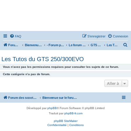
FAQ
S’enregistrer
Connexion
R
Forum des scooters SYM - GTS -MAXSYM - CRUISYM - JOYMAX - Maxsym TL
Bienvenue sur le forum des scooters de la gamme SYM
- Forum principal -
Le forum des Scooters SYM
GTS 250/300
Les Tutos du GTS 250/300EVO
e
Les Tutos du GTS 250/300EVO
c
h
Vous n’avez pas les permissions requises pour consulter les sujets de ce forum.
e
Cette catégorie n’a pas de forum.
r
Aller à
c
h
Forum des scooters SYM - GTS -MAXSYM - CRUISYM - JOYMAX - Maxsym TL
Bienvenue sur le forum des scooters de la gamme SYM
e
r
Développé par
phpBB
® Forum Software © phpBB Limited
Traduit par
phpBB-fr.com
phpBB SiteMaker
Confidentialité
|
Conditions