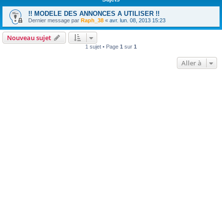
!! MODELE DES ANNONCES A UTILISER !!
Dernier message par
Raph_38
«
avr. lun. 08, 2013 15:23
Nouveau sujet
1 sujet • Page
1
sur
1
Aller à