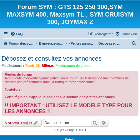
Forum SYM : GTS 125 250 300,SYM
MAXSYM 400, Maxsym TL , SYM CRUISYM
300, JOYMAX Z
FAQ
S’enregistrer
Connexion
R
Forum des scooters SYM - GTS -MAXSYM - CRUISYM - JOYMAX - Maxsym TL
Bienvenue sur le forum des scooters de la gamme SYM
- Petites annonces -
Déposez et consultez vos annonces
e
Déposez et consultez vos annonces
c
Modérateurs :
Raph_38
,
Billmax
,
Modérateurs de groupe
h
e
Règles du forum
Avant toute intervention/participation sur le forum, il est demandé aux membres de
r
réaliser une présentation dans la rubrique "présentez-vous"
c
Toutefois :
h
Cette règle ne s'applique pas dans la section des petites annonces
e
!! IMPORTANT : UTILISEZ LE MODELE TYPE POUR
LES ANNONCES !!
r
Rechercher
Recherche avanc
Nouveau sujet
1 sujet • Page
1
sur
1
Sujets