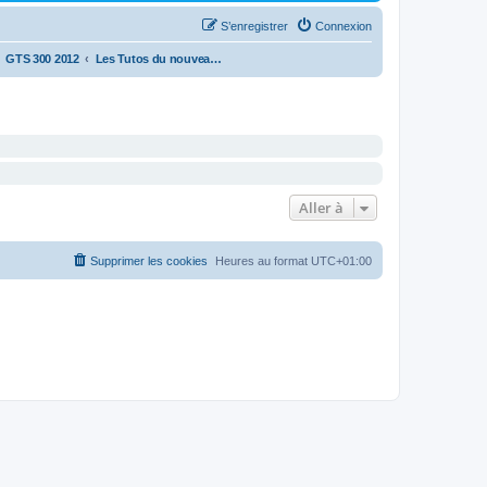
S’enregistrer
Connexion
GTS 300 2012
Les Tutos du nouveau GTS 300
Aller à
Supprimer les cookies
Heures au format
UTC+01:00