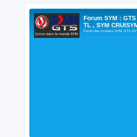
Forum SYM : GTS
TL , SYM CRUISY
Forum des scooters SYM, GTS J