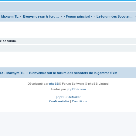
- Maxsym TL
Bienvenue sur le forum des scooters de la gamme SYM
- Forum principal -
Le forum des Scooters SYM
e ce forum.
AX - Maxsym TL
Bienvenue sur le forum des scooters de la gamme SYM
Développé par
phpBB
® Forum Software © phpBB Limited
Traduit par
phpBB-fr.com
phpBB SiteMaker
Confidentialité
|
Conditions