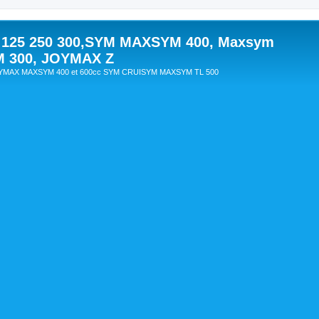
 125 250 300,SYM MAXSYM 400, Maxsym
M 300, JOYMAX Z
OYMAX MAXSYM 400 et 600cc SYM CRUISYM MAXSYM TL 500