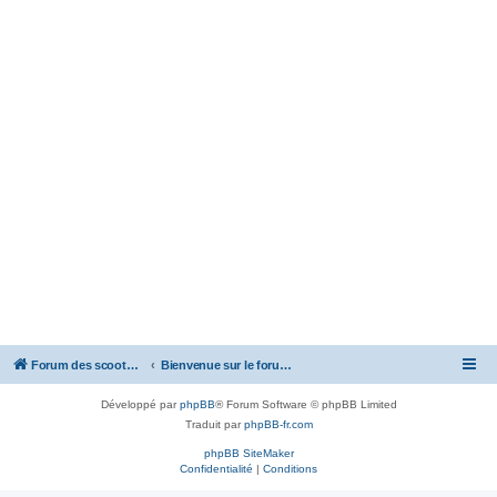
Forum des scooters SYM - GTS -MAXSYM - CRUISYM - JOYMAX - Maxsym TL
Bienvenue sur le forum des scooters de la gamme SYM
Développé par
phpBB
® Forum Software © phpBB Limited
Traduit par
phpBB-fr.com
phpBB SiteMaker
Confidentialité
|
Conditions