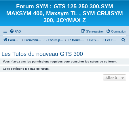
Forum SYM : GTS 125 250 300,SYM
MAXSYM 400, Maxsym TL , SYM CRUISYM
300, JOYMAX Z
FAQ
S’enregistrer
Connexion
R
Forum des scooters SYM - GTS -MAXSYM - CRUISYM - JOYMAX - Maxsym TL
Bienvenue sur le forum des scooters de la gamme SYM
- Forum principal -
Le forum des Scooters SYM
GTS 300 2012
Les Tutos du nouveau GTS 300
e
Les Tutos du nouveau GTS 300
c
h
Vous n’avez pas les permissions requises pour consulter les sujets de ce forum.
e
Cette catégorie n’a pas de forum.
r
Aller à
c
h
e
r