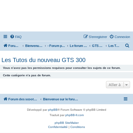
FAQ
S’enregistrer
Connexion
R
Forum des scooters SYM - GTS -MAXSYM - CRUISYM - JOYMAX - Maxsym TL
Bienvenue sur le forum des scooters de la gamme SYM
- Forum principal -
Le forum des Scooters SYM
GTS 300 2012
Les Tutos du nouveau GTS 300
e
Les Tutos du nouveau GTS 300
c
h
Vous n’avez pas les permissions requises pour consulter les sujets de ce forum.
e
Cette catégorie n’a pas de forum.
r
Aller à
c
h
Forum des scooters SYM - GTS -MAXSYM - CRUISYM - JOYMAX - Maxsym TL
Bienvenue sur le forum des scooters de la gamme SYM
e
r
Développé par
phpBB
® Forum Software © phpBB Limited
Traduit par
phpBB-fr.com
phpBB SiteMaker
Confidentialité
|
Conditions