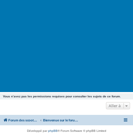
Vous n’avez pas les permissions requises pour consulter les sujets de ce forum.
Aller à
Forum des scooters SYM - GTS -MAXSYM - CRUISYM - JOYMAX - Maxsym TL
Bienvenue sur le forum des scooters de la gamme SYM
Développé par
phpBB
® Forum Software © phpBB Limited