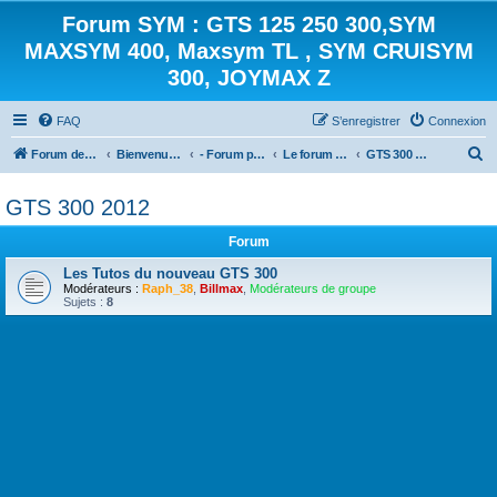
Forum SYM : GTS 125 250 300,SYM
MAXSYM 400, Maxsym TL , SYM CRUISYM
300, JOYMAX Z
FAQ
S’enregistrer
Connexion
R
Forum des scooters SYM - GTS -MAXSYM - CRUISYM - JOYMAX - Maxsym TL
Bienvenue sur le forum des scooters de la gamme SYM
- Forum principal -
Le forum des Scooters SYM
GTS 300 2012
e
GTS 300 2012
c
h
Forum
e
Les Tutos du nouveau GTS 300
r
Modérateurs :
Raph_38
,
Billmax
,
Modérateurs de groupe
Sujets :
8
c
h
e
r