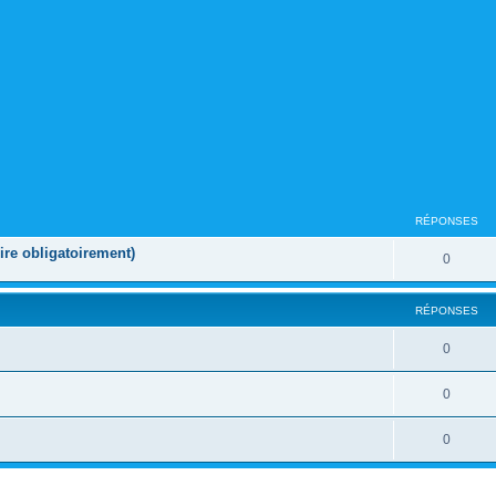
RÉPONSES
e obligatoirement)
0
RÉPONSES
0
0
0