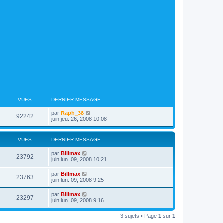
VUES
DERNIER MESSAGE
par
Raph_38
92242
juin jeu. 26, 2008 10:08
VUES
DERNIER MESSAGE
par
Billmax
23792
juin lun. 09, 2008 10:21
par
Billmax
23763
juin lun. 09, 2008 9:25
par
Billmax
23297
juin lun. 09, 2008 9:16
3 sujets • Page
1
sur
1