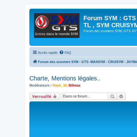
Forum SYM : GTS
TL , SYM CRUISY
Forum des scooters SYM, GTS J
Accès rapide
FAQ
Forum des scooters SYM - GTS -MAXSYM - CRUISYM - JOYM
Charte, Mentions légales..
Modérateurs :
Raph_38
,
Billmax
Rechercher
Recher
Verrouillé