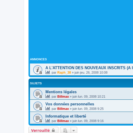
ANNONCES
A L'ATTENTION DES NOUVEAUX INSCRITS (A lir
par
Raph_38
»
juin jeu. 26, 2008 10:08
SUJETS
Mentions légales
par
Billmax
»
juin lun. 09, 2008 10:21
Vos données personnelles
par
Billmax
»
juin lun. 09, 2008 9:25
Informatique et liberté
par
Billmax
»
juin lun. 09, 2008 9:16
Verrouillé