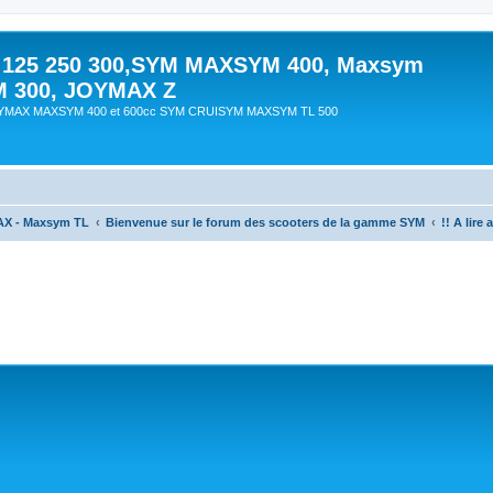
 125 250 300,SYM MAXSYM 400, Maxsym
M 300, JOYMAX Z
OYMAX MAXSYM 400 et 600cc SYM CRUISYM MAXSYM TL 500
AX - Maxsym TL
Bienvenue sur le forum des scooters de la gamme SYM
!! A lire
che avancée