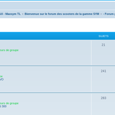
AX - Maxsym TL
Bienvenue sur le forum des scooters de la gamme SYM
- Forum p
SUJETS
21
eurs de groupe
241
pe
EVO
283
eurs de groupe
S 300