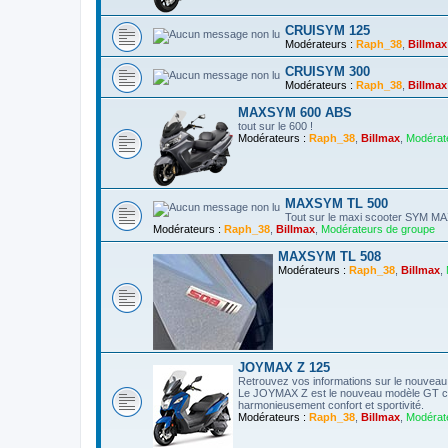
CRUISYM 125
Modérateurs :
Raph_38
,
Billmax
CRUISYM 300
Modérateurs :
Raph_38
,
Billmax
MAXSYM 600 ABS
tout sur le 600 !
Modérateurs :
Raph_38
,
Billmax
,
Modérat
MAXSYM TL 500
Tout sur le maxi scooter SYM 
Modérateurs :
Raph_38
,
Billmax
,
Modérateurs de groupe
MAXSYM TL 508
Modérateurs :
Raph_38
,
Billmax
,
JOYMAX Z 125
Retrouvez vos informations sur le nouvea
Le JOYMAX Z est le nouveau modèle GT co
harmonieusement confort et sportivité.
Modérateurs :
Raph_38
,
Billmax
,
Modérat