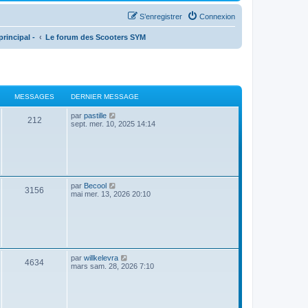
S’enregistrer
Connexion
rincipal -
Le forum des Scooters SYM
MESSAGES
DERNIER MESSAGE
V
par
pastille
212
o
sept. mer. 10, 2025 14:14
i
r
l
e
d
e
r
V
par
Becool
n
3156
o
mai mer. 13, 2026 20:10
i
i
e
r
r
l
m
e
e
d
s
e
s
r
a
V
par
willkelevra
n
4634
g
o
mars sam. 28, 2026 7:10
i
e
i
e
r
r
l
m
e
e
d