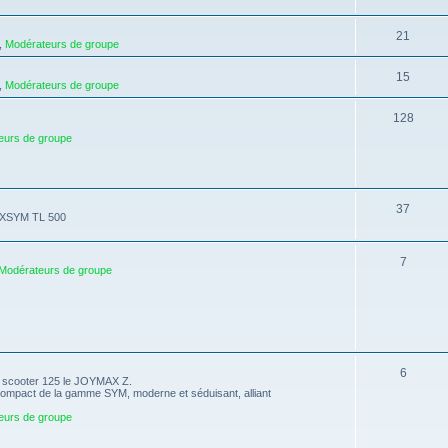
21
,
Modérateurs de groupe
15
,
Modérateurs de groupe
128
eurs de groupe
37
MAXSYM TL 500
7
Modérateurs de groupe
6
u scooter 125 le JOYMAX Z.
mpact de la gamme SYM, moderne et séduisant, alliant
eurs de groupe