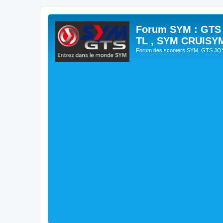
Forum SYM : GTS
TL , SYM CRUISY
Forum des scooters SYM, GTS J