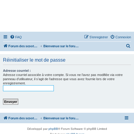
FAQ
S’enregistrer
Connexion
R
Forum des scooters SYM - GTS -MAXSYM - CRUISYM - JOYMAX - Maxsym TL
Bienvenue sur le forum des scooters de la gamme SYM
e
Réinitialiser le mot de passse
c
h
Adresse courriel :
e
Adresse courriel associée à votre compte. Si vous ne l’avez pas modifiée via votre
panneau d’utilisateur, il s’agit de l’adresse que vous avez fournie lors de votre
r
enregistrement.
c
h
e
r
Forum des scooters SYM - GTS -MAXSYM - CRUISYM - JOYMAX - Maxsym TL
Bienvenue sur le forum des scooters de la gamme SYM
Développé par
phpBB
® Forum Software © phpBB Limited