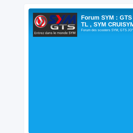
Forum SYM : GTS
TL , SYM CRUISY
Forum des scooters SYM, GTS J