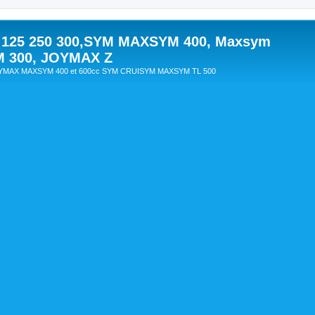
 125 250 300,SYM MAXSYM 400, Maxsym
M 300, JOYMAX Z
OYMAX MAXSYM 400 et 600cc SYM CRUISYM MAXSYM TL 500