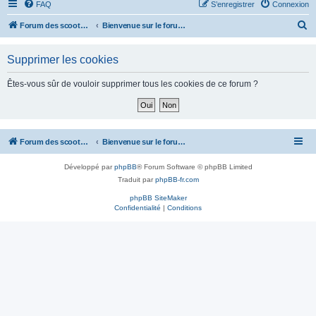
FAQ
S’enregistrer
Connexion
R
Forum des scooters SYM - GTS -MAXSYM - CRUISYM - JOYMAX - Maxsym TL
Bienvenue sur le forum des scooters de la gamme SYM
e
Supprimer les cookies
c
h
Êtes-vous sûr de vouloir supprimer tous les cookies de ce forum ?
e
r
c
Forum des scooters SYM - GTS -MAXSYM - CRUISYM - JOYMAX - Maxsym TL
Bienvenue sur le forum des scooters de la gamme SYM
h
e
Développé par
phpBB
® Forum Software © phpBB Limited
r
Traduit par
phpBB-fr.com
phpBB SiteMaker
Confidentialité
|
Conditions