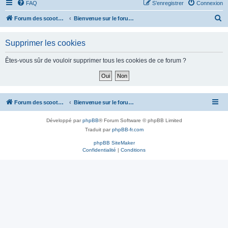
FAQ
S’enregistrer
Connexion
R
Forum des scooters SYM - GTS -MAXSYM - CRUISYM - JOYMAX - Maxsym TL
Bienvenue sur le forum des scooters de la gamme SYM
e
Supprimer les cookies
c
h
Êtes-vous sûr de vouloir supprimer tous les cookies de ce forum ?
e
r
c
Forum des scooters SYM - GTS -MAXSYM - CRUISYM - JOYMAX - Maxsym TL
Bienvenue sur le forum des scooters de la gamme SYM
h
e
Développé par
phpBB
® Forum Software © phpBB Limited
r
Traduit par
phpBB-fr.com
phpBB SiteMaker
Confidentialité
|
Conditions