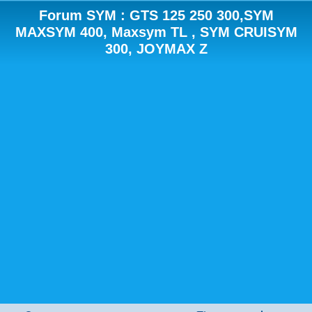
Forum SYM : GTS 125 250 300,SYM
MAXSYM 400, Maxsym TL , SYM CRUISYM
300, JOYMAX Z