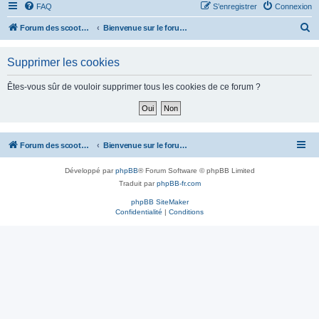
FAQ
S’enregistrer
Connexion
R
Forum des scooters SYM - GTS -MAXSYM - CRUISYM - JOYMAX - Maxsym TL
Bienvenue sur le forum des scooters de la gamme SYM
e
Supprimer les cookies
c
h
Êtes-vous sûr de vouloir supprimer tous les cookies de ce forum ?
e
r
c
Forum des scooters SYM - GTS -MAXSYM - CRUISYM - JOYMAX - Maxsym TL
Bienvenue sur le forum des scooters de la gamme SYM
h
e
Développé par
phpBB
® Forum Software © phpBB Limited
r
Traduit par
phpBB-fr.com
phpBB SiteMaker
Confidentialité
|
Conditions