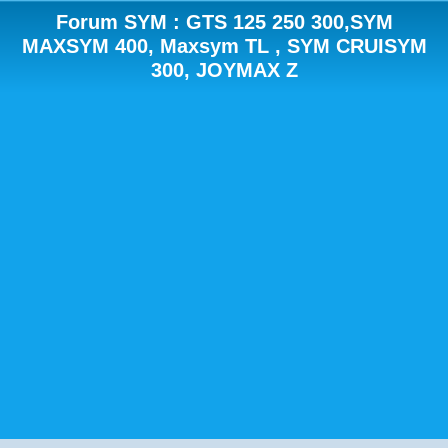
Forum SYM : GTS 125 250 300,SYM
MAXSYM 400, Maxsym TL , SYM CRUISYM
300, JOYMAX Z