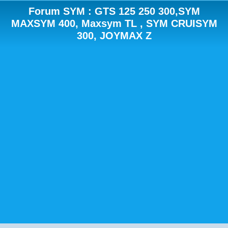
Forum SYM : GTS 125 250 300,SYM
MAXSYM 400, Maxsym TL , SYM CRUISYM
300, JOYMAX Z