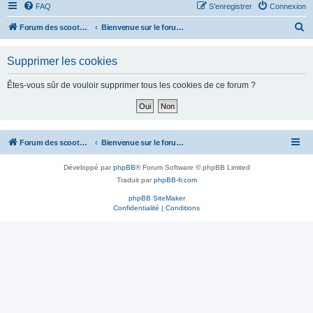
FAQ
S’enregistrer
Connexion
R
Forum des scooters SYM - GTS -MAXSYM - CRUISYM - JOYMAX - Maxsym TL
Bienvenue sur le forum des scooters de la gamme SYM
e
Supprimer les cookies
c
h
Êtes-vous sûr de vouloir supprimer tous les cookies de ce forum ?
e
r
c
Forum des scooters SYM - GTS -MAXSYM - CRUISYM - JOYMAX - Maxsym TL
Bienvenue sur le forum des scooters de la gamme SYM
h
e
Développé par
phpBB
® Forum Software © phpBB Limited
r
Traduit par
phpBB-fr.com
phpBB SiteMaker
Confidentialité
|
Conditions