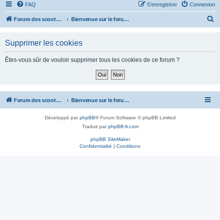
FAQ
S’enregistrer
Connexion
R
Forum des scooters SYM - GTS -MAXSYM - CRUISYM - JOYMAX - Maxsym TL
Bienvenue sur le forum des scooters de la gamme SYM
e
Supprimer les cookies
c
h
Êtes-vous sûr de vouloir supprimer tous les cookies de ce forum ?
e
r
c
Forum des scooters SYM - GTS -MAXSYM - CRUISYM - JOYMAX - Maxsym TL
Bienvenue sur le forum des scooters de la gamme SYM
h
e
Développé par
phpBB
® Forum Software © phpBB Limited
r
Traduit par
phpBB-fr.com
phpBB SiteMaker
Confidentialité
|
Conditions