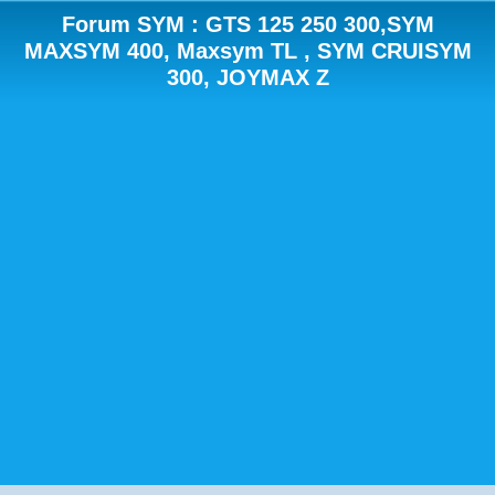
Forum SYM : GTS 125 250 300,SYM
MAXSYM 400, Maxsym TL , SYM CRUISYM
300, JOYMAX Z