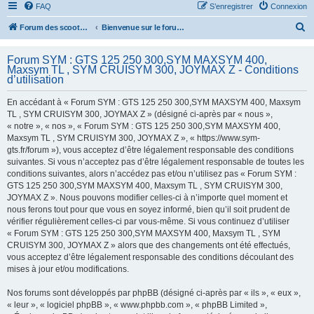
FAQ
S’enregistrer
Connexion
R
Forum des scooters SYM - GTS -MAXSYM - CRUISYM - JOYMAX - Maxsym TL
Bienvenue sur le forum des scooters de la gamme SYM
e
Forum SYM : GTS 125 250 300,SYM MAXSYM 400,
c
Maxsym TL , SYM CRUISYM 300, JOYMAX Z - Conditions
h
d’utilisation
e
En accédant à « Forum SYM : GTS 125 250 300,SYM MAXSYM 400, Maxsym
r
TL , SYM CRUISYM 300, JOYMAX Z » (désigné ci-après par « nous »,
« notre », « nos », « Forum SYM : GTS 125 250 300,SYM MAXSYM 400,
c
Maxsym TL , SYM CRUISYM 300, JOYMAX Z », « https://www.sym-
h
gts.fr/forum »), vous acceptez d’être légalement responsable des conditions
suivantes. Si vous n’acceptez pas d’être légalement responsable de toutes les
e
conditions suivantes, alors n’accédez pas et/ou n’utilisez pas « Forum SYM :
r
GTS 125 250 300,SYM MAXSYM 400, Maxsym TL , SYM CRUISYM 300,
JOYMAX Z ». Nous pouvons modifier celles-ci à n’importe quel moment et
nous ferons tout pour que vous en soyez informé, bien qu’il soit prudent de
vérifier régulièrement celles-ci par vous-même. Si vous continuez d’utiliser
« Forum SYM : GTS 125 250 300,SYM MAXSYM 400, Maxsym TL , SYM
CRUISYM 300, JOYMAX Z » alors que des changements ont été effectués,
vous acceptez d’être légalement responsable des conditions découlant des
mises à jour et/ou modifications.
Nos forums sont développés par phpBB (désigné ci-après par « ils », « eux »,
« leur », « logiciel phpBB », « www.phpbb.com », « phpBB Limited »,