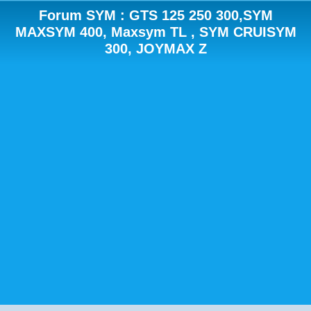
Forum SYM : GTS 125 250 300,SYM
MAXSYM 400, Maxsym TL , SYM CRUISYM
300, JOYMAX Z