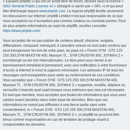
« Équipes phpBB ») qui est un script libre de forum, déclaré sous la licence «
GNU General Public License v2
» (désigné ci-après par « GPL ») et qui peut
être téléchargé depuis
www.phpbb.com
. Le logiciel phpBB facilite seulement
les discussions sur Internet. phpBB Limited n’est pas responsable de ce que
nous acceptons ou n’acceptons pas comme contenu ou conduite permis. Pour
de plus amples informations au sujet de phpBB, veuillez consulter :
https://www.phpbb.com/
.
Vous acceptez de ne pas publier de contenu abusif, obscène, vulgaire,
diffamatoire, choquant, menaçant, à caractère sexuel ou tout autre contenu qui
peut transgresser les lois de votre pays, du pays où « Forum SYM : GTS 125
250 300,SYM MAXSYM 400, Maxsym TL , SYM CRUISYM 300, JOYMAX Z »
est hébergé ou les lois internationales. Le faire peut vous mener à un
bannissement immédiat et permanent, avec une notification à votre fournisseur
d’accès à Internet si nous le jugeons nécessaire. Les adresses IP de tous les
messages sont enregistrées pour aider au renforcement de ces conditions.
Vous acceptez que « Forum SYM : GTS 125 250 300,SYM MAXSYM 400,
Maxsym TL , SYM CRUISYM 300, JOYMAX Z » supprime, modifie, déplace ou
verrouille n’importe quel sujet lorsque nous estimons que cela est nécessaire.
En tant que membre, vous acceptez que toutes les informations que vous avez
saisies soient stockées dans notre base de données. Bien que ces
informations ne soient pas diffusées à une tierce partie sans votre
consentement, ni « Forum SYM : GTS 125 250 300,SYM MAXSYM 400,
Maxsym TL , SYM CRUISYM 300, JOYMAX Z », ni phpBB ne pourront être
tenus comme responsables en cas de tentative de piratage visant à
compromettre les données.