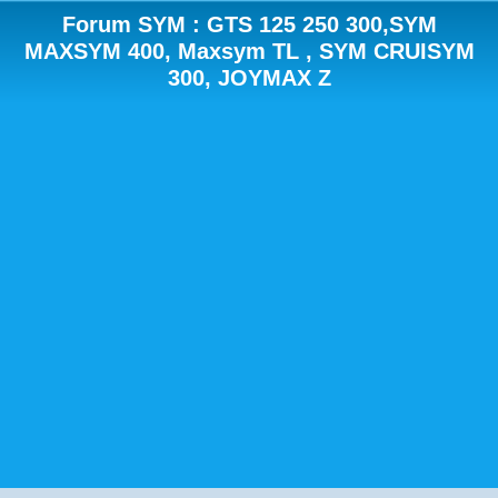
Forum SYM : GTS 125 250 300,SYM
MAXSYM 400, Maxsym TL , SYM CRUISYM
300, JOYMAX Z