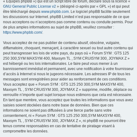
« Équipes phpBB ») qui est un script libre de forum, déclaré sous la licence «
GNU General Public License v2
» (désigné ci-après par « GPL ») et qui peut
être téléchargé depuis
www.phpbb.com
. Le logiciel phpBB facilite seulement
les discussions sur Internet. phpBB Limited n’est pas responsable de ce que
nous acceptons ou n’acceptons pas comme contenu ou conduite permis. Pour
de plus amples informations au sujet de phpBB, veuillez consulter :
https://www.phpbb.com/
.
Vous acceptez de ne pas publier de contenu abusif, obscène, vulgaire,
diffamatoire, choquant, menaçant, à caractère sexuel ou tout autre contenu qui
peut transgresser les lois de votre pays, du pays où « Forum SYM : GTS 125
250 300,SYM MAXSYM 400, Maxsym TL , SYM CRUISYM 300, JOYMAX Z »
est hébergé ou les lois internationales. Le faire peut vous mener à un
bannissement immédiat et permanent, avec une notification à votre fournisseur
d’accès à Internet si nous le jugeons nécessaire. Les adresses IP de tous les
messages sont enregistrées pour aider au renforcement de ces conditions.
Vous acceptez que « Forum SYM : GTS 125 250 300,SYM MAXSYM 400,
Maxsym TL , SYM CRUISYM 300, JOYMAX Z » supprime, modifie, déplace ou
verrouille n’importe quel sujet lorsque nous estimons que cela est nécessaire.
En tant que membre, vous acceptez que toutes les informations que vous avez
saisies soient stockées dans notre base de données. Bien que ces
informations ne soient pas diffusées à une tierce partie sans votre
consentement, ni « Forum SYM : GTS 125 250 300,SYM MAXSYM 400,
Maxsym TL , SYM CRUISYM 300, JOYMAX Z », ni phpBB ne pourront être
tenus comme responsables en cas de tentative de piratage visant à
compromettre les données.