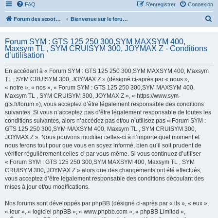
FAQ
S’enregistrer
Connexion
R
Forum des scooters SYM - GTS -MAXSYM - CRUISYM - JOYMAX - Maxsym TL
Bienvenue sur le forum des scooters de la gamme SYM
e
Forum SYM : GTS 125 250 300,SYM MAXSYM 400,
c
Maxsym TL , SYM CRUISYM 300, JOYMAX Z - Conditions
h
d’utilisation
e
En accédant à « Forum SYM : GTS 125 250 300,SYM MAXSYM 400, Maxsym
r
TL , SYM CRUISYM 300, JOYMAX Z » (désigné ci-après par « nous »,
« notre », « nos », « Forum SYM : GTS 125 250 300,SYM MAXSYM 400,
c
Maxsym TL , SYM CRUISYM 300, JOYMAX Z », « https://www.sym-
h
gts.fr/forum »), vous acceptez d’être légalement responsable des conditions
suivantes. Si vous n’acceptez pas d’être légalement responsable de toutes les
e
conditions suivantes, alors n’accédez pas et/ou n’utilisez pas « Forum SYM :
r
GTS 125 250 300,SYM MAXSYM 400, Maxsym TL , SYM CRUISYM 300,
JOYMAX Z ». Nous pouvons modifier celles-ci à n’importe quel moment et
nous ferons tout pour que vous en soyez informé, bien qu’il soit prudent de
vérifier régulièrement celles-ci par vous-même. Si vous continuez d’utiliser
« Forum SYM : GTS 125 250 300,SYM MAXSYM 400, Maxsym TL , SYM
CRUISYM 300, JOYMAX Z » alors que des changements ont été effectués,
vous acceptez d’être légalement responsable des conditions découlant des
mises à jour et/ou modifications.
Nos forums sont développés par phpBB (désigné ci-après par « ils », « eux »,
« leur », « logiciel phpBB », « www.phpbb.com », « phpBB Limited »,