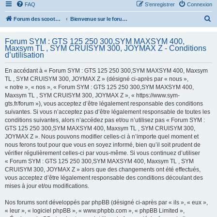
FAQ
S’enregistrer
Connexion
R
Forum des scooters SYM - GTS -MAXSYM - CRUISYM - JOYMAX - Maxsym TL
Bienvenue sur le forum des scooters de la gamme SYM
e
Forum SYM : GTS 125 250 300,SYM MAXSYM 400,
c
Maxsym TL , SYM CRUISYM 300, JOYMAX Z - Conditions
h
d’utilisation
e
En accédant à « Forum SYM : GTS 125 250 300,SYM MAXSYM 400, Maxsym
r
TL , SYM CRUISYM 300, JOYMAX Z » (désigné ci-après par « nous »,
« notre », « nos », « Forum SYM : GTS 125 250 300,SYM MAXSYM 400,
c
Maxsym TL , SYM CRUISYM 300, JOYMAX Z », « https://www.sym-
h
gts.fr/forum »), vous acceptez d’être légalement responsable des conditions
suivantes. Si vous n’acceptez pas d’être légalement responsable de toutes les
e
conditions suivantes, alors n’accédez pas et/ou n’utilisez pas « Forum SYM :
r
GTS 125 250 300,SYM MAXSYM 400, Maxsym TL , SYM CRUISYM 300,
JOYMAX Z ». Nous pouvons modifier celles-ci à n’importe quel moment et
nous ferons tout pour que vous en soyez informé, bien qu’il soit prudent de
vérifier régulièrement celles-ci par vous-même. Si vous continuez d’utiliser
« Forum SYM : GTS 125 250 300,SYM MAXSYM 400, Maxsym TL , SYM
CRUISYM 300, JOYMAX Z » alors que des changements ont été effectués,
vous acceptez d’être légalement responsable des conditions découlant des
mises à jour et/ou modifications.
Nos forums sont développés par phpBB (désigné ci-après par « ils », « eux »,
« leur », « logiciel phpBB », « www.phpbb.com », « phpBB Limited »,