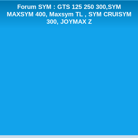
Forum SYM : GTS 125 250 300,SYM
MAXSYM 400, Maxsym TL , SYM CRUISYM
300, JOYMAX Z