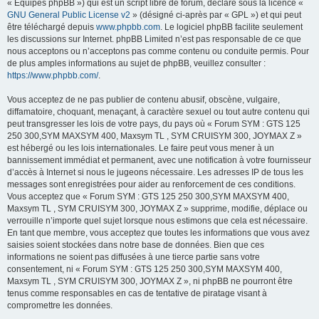
« Équipes phpBB ») qui est un script libre de forum, déclaré sous la licence «
GNU General Public License v2
» (désigné ci-après par « GPL ») et qui peut
être téléchargé depuis
www.phpbb.com
. Le logiciel phpBB facilite seulement
les discussions sur Internet. phpBB Limited n’est pas responsable de ce que
nous acceptons ou n’acceptons pas comme contenu ou conduite permis. Pour
de plus amples informations au sujet de phpBB, veuillez consulter :
https://www.phpbb.com/
.
Vous acceptez de ne pas publier de contenu abusif, obscène, vulgaire,
diffamatoire, choquant, menaçant, à caractère sexuel ou tout autre contenu qui
peut transgresser les lois de votre pays, du pays où « Forum SYM : GTS 125
250 300,SYM MAXSYM 400, Maxsym TL , SYM CRUISYM 300, JOYMAX Z »
est hébergé ou les lois internationales. Le faire peut vous mener à un
bannissement immédiat et permanent, avec une notification à votre fournisseur
d’accès à Internet si nous le jugeons nécessaire. Les adresses IP de tous les
messages sont enregistrées pour aider au renforcement de ces conditions.
Vous acceptez que « Forum SYM : GTS 125 250 300,SYM MAXSYM 400,
Maxsym TL , SYM CRUISYM 300, JOYMAX Z » supprime, modifie, déplace ou
verrouille n’importe quel sujet lorsque nous estimons que cela est nécessaire.
En tant que membre, vous acceptez que toutes les informations que vous avez
saisies soient stockées dans notre base de données. Bien que ces
informations ne soient pas diffusées à une tierce partie sans votre
consentement, ni « Forum SYM : GTS 125 250 300,SYM MAXSYM 400,
Maxsym TL , SYM CRUISYM 300, JOYMAX Z », ni phpBB ne pourront être
tenus comme responsables en cas de tentative de piratage visant à
compromettre les données.