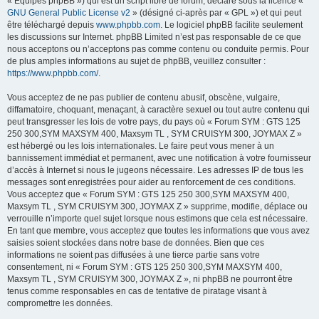
« Équipes phpBB ») qui est un script libre de forum, déclaré sous la licence «
GNU General Public License v2
» (désigné ci-après par « GPL ») et qui peut
être téléchargé depuis
www.phpbb.com
. Le logiciel phpBB facilite seulement
les discussions sur Internet. phpBB Limited n’est pas responsable de ce que
nous acceptons ou n’acceptons pas comme contenu ou conduite permis. Pour
de plus amples informations au sujet de phpBB, veuillez consulter :
https://www.phpbb.com/
.
Vous acceptez de ne pas publier de contenu abusif, obscène, vulgaire,
diffamatoire, choquant, menaçant, à caractère sexuel ou tout autre contenu qui
peut transgresser les lois de votre pays, du pays où « Forum SYM : GTS 125
250 300,SYM MAXSYM 400, Maxsym TL , SYM CRUISYM 300, JOYMAX Z »
est hébergé ou les lois internationales. Le faire peut vous mener à un
bannissement immédiat et permanent, avec une notification à votre fournisseur
d’accès à Internet si nous le jugeons nécessaire. Les adresses IP de tous les
messages sont enregistrées pour aider au renforcement de ces conditions.
Vous acceptez que « Forum SYM : GTS 125 250 300,SYM MAXSYM 400,
Maxsym TL , SYM CRUISYM 300, JOYMAX Z » supprime, modifie, déplace ou
verrouille n’importe quel sujet lorsque nous estimons que cela est nécessaire.
En tant que membre, vous acceptez que toutes les informations que vous avez
saisies soient stockées dans notre base de données. Bien que ces
informations ne soient pas diffusées à une tierce partie sans votre
consentement, ni « Forum SYM : GTS 125 250 300,SYM MAXSYM 400,
Maxsym TL , SYM CRUISYM 300, JOYMAX Z », ni phpBB ne pourront être
tenus comme responsables en cas de tentative de piratage visant à
compromettre les données.