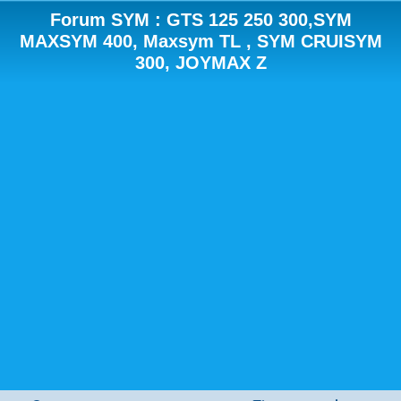
Forum SYM : GTS 125 250 300,SYM
MAXSYM 400, Maxsym TL , SYM CRUISYM
300, JOYMAX Z