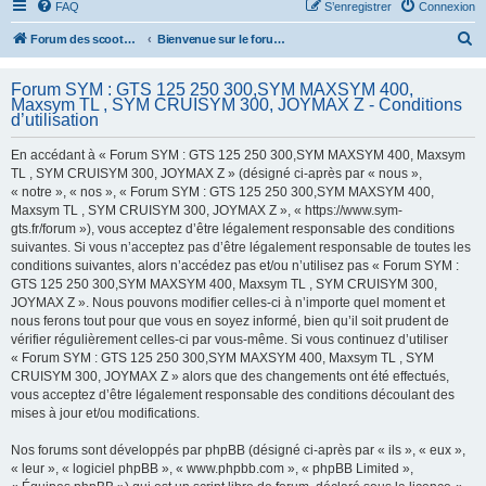
FAQ
S’enregistrer
Connexion
R
Forum des scooters SYM - GTS -MAXSYM - CRUISYM - JOYMAX - Maxsym TL
Bienvenue sur le forum des scooters de la gamme SYM
e
Forum SYM : GTS 125 250 300,SYM MAXSYM 400,
c
Maxsym TL , SYM CRUISYM 300, JOYMAX Z - Conditions
h
d’utilisation
e
En accédant à « Forum SYM : GTS 125 250 300,SYM MAXSYM 400, Maxsym
r
TL , SYM CRUISYM 300, JOYMAX Z » (désigné ci-après par « nous »,
« notre », « nos », « Forum SYM : GTS 125 250 300,SYM MAXSYM 400,
c
Maxsym TL , SYM CRUISYM 300, JOYMAX Z », « https://www.sym-
h
gts.fr/forum »), vous acceptez d’être légalement responsable des conditions
suivantes. Si vous n’acceptez pas d’être légalement responsable de toutes les
e
conditions suivantes, alors n’accédez pas et/ou n’utilisez pas « Forum SYM :
r
GTS 125 250 300,SYM MAXSYM 400, Maxsym TL , SYM CRUISYM 300,
JOYMAX Z ». Nous pouvons modifier celles-ci à n’importe quel moment et
nous ferons tout pour que vous en soyez informé, bien qu’il soit prudent de
vérifier régulièrement celles-ci par vous-même. Si vous continuez d’utiliser
« Forum SYM : GTS 125 250 300,SYM MAXSYM 400, Maxsym TL , SYM
CRUISYM 300, JOYMAX Z » alors que des changements ont été effectués,
vous acceptez d’être légalement responsable des conditions découlant des
mises à jour et/ou modifications.
Nos forums sont développés par phpBB (désigné ci-après par « ils », « eux »,
« leur », « logiciel phpBB », « www.phpbb.com », « phpBB Limited »,