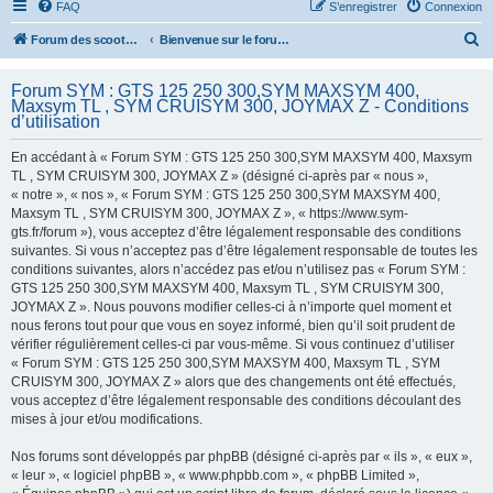
FAQ
S’enregistrer
Connexion
R
Forum des scooters SYM - GTS -MAXSYM - CRUISYM - JOYMAX - Maxsym TL
Bienvenue sur le forum des scooters de la gamme SYM
e
Forum SYM : GTS 125 250 300,SYM MAXSYM 400,
c
Maxsym TL , SYM CRUISYM 300, JOYMAX Z - Conditions
h
d’utilisation
e
En accédant à « Forum SYM : GTS 125 250 300,SYM MAXSYM 400, Maxsym
r
TL , SYM CRUISYM 300, JOYMAX Z » (désigné ci-après par « nous »,
« notre », « nos », « Forum SYM : GTS 125 250 300,SYM MAXSYM 400,
c
Maxsym TL , SYM CRUISYM 300, JOYMAX Z », « https://www.sym-
h
gts.fr/forum »), vous acceptez d’être légalement responsable des conditions
suivantes. Si vous n’acceptez pas d’être légalement responsable de toutes les
e
conditions suivantes, alors n’accédez pas et/ou n’utilisez pas « Forum SYM :
r
GTS 125 250 300,SYM MAXSYM 400, Maxsym TL , SYM CRUISYM 300,
JOYMAX Z ». Nous pouvons modifier celles-ci à n’importe quel moment et
nous ferons tout pour que vous en soyez informé, bien qu’il soit prudent de
vérifier régulièrement celles-ci par vous-même. Si vous continuez d’utiliser
« Forum SYM : GTS 125 250 300,SYM MAXSYM 400, Maxsym TL , SYM
CRUISYM 300, JOYMAX Z » alors que des changements ont été effectués,
vous acceptez d’être légalement responsable des conditions découlant des
mises à jour et/ou modifications.
Nos forums sont développés par phpBB (désigné ci-après par « ils », « eux »,
« leur », « logiciel phpBB », « www.phpbb.com », « phpBB Limited »,