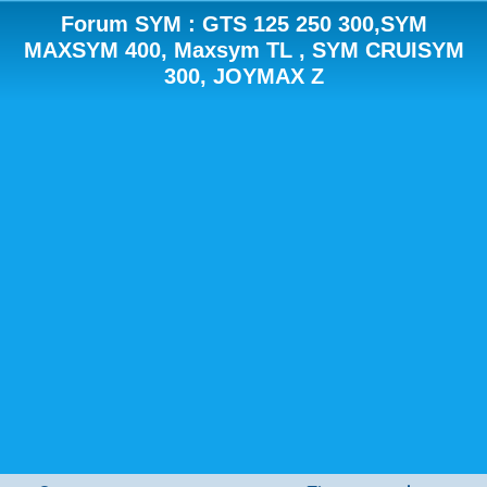
Forum SYM : GTS 125 250 300,SYM
MAXSYM 400, Maxsym TL , SYM CRUISYM
300, JOYMAX Z