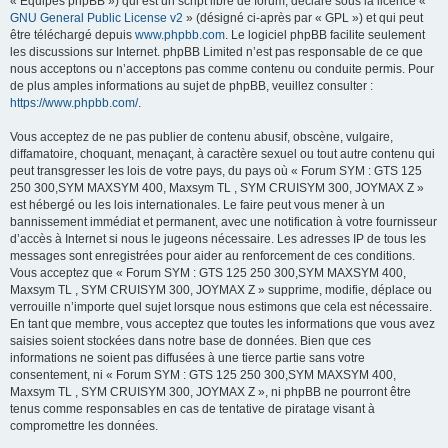
« Équipes phpBB ») qui est un script libre de forum, déclaré sous la licence «
GNU General Public License v2
» (désigné ci-après par « GPL ») et qui peut
être téléchargé depuis
www.phpbb.com
. Le logiciel phpBB facilite seulement
les discussions sur Internet. phpBB Limited n’est pas responsable de ce que
nous acceptons ou n’acceptons pas comme contenu ou conduite permis. Pour
de plus amples informations au sujet de phpBB, veuillez consulter :
https://www.phpbb.com/
.
Vous acceptez de ne pas publier de contenu abusif, obscène, vulgaire,
diffamatoire, choquant, menaçant, à caractère sexuel ou tout autre contenu qui
peut transgresser les lois de votre pays, du pays où « Forum SYM : GTS 125
250 300,SYM MAXSYM 400, Maxsym TL , SYM CRUISYM 300, JOYMAX Z »
est hébergé ou les lois internationales. Le faire peut vous mener à un
bannissement immédiat et permanent, avec une notification à votre fournisseur
d’accès à Internet si nous le jugeons nécessaire. Les adresses IP de tous les
messages sont enregistrées pour aider au renforcement de ces conditions.
Vous acceptez que « Forum SYM : GTS 125 250 300,SYM MAXSYM 400,
Maxsym TL , SYM CRUISYM 300, JOYMAX Z » supprime, modifie, déplace ou
verrouille n’importe quel sujet lorsque nous estimons que cela est nécessaire.
En tant que membre, vous acceptez que toutes les informations que vous avez
saisies soient stockées dans notre base de données. Bien que ces
informations ne soient pas diffusées à une tierce partie sans votre
consentement, ni « Forum SYM : GTS 125 250 300,SYM MAXSYM 400,
Maxsym TL , SYM CRUISYM 300, JOYMAX Z », ni phpBB ne pourront être
tenus comme responsables en cas de tentative de piratage visant à
compromettre les données.