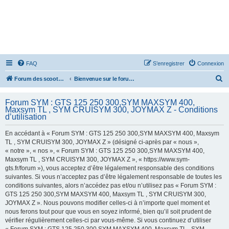
FAQ
S’enregistrer
Connexion
R
Forum des scooters SYM - GTS -MAXSYM - CRUISYM - JOYMAX - Maxsym TL
Bienvenue sur le forum des scooters de la gamme SYM
e
Forum SYM : GTS 125 250 300,SYM MAXSYM 400,
c
Maxsym TL , SYM CRUISYM 300, JOYMAX Z - Conditions
h
d’utilisation
e
En accédant à « Forum SYM : GTS 125 250 300,SYM MAXSYM 400, Maxsym
r
TL , SYM CRUISYM 300, JOYMAX Z » (désigné ci-après par « nous »,
« notre », « nos », « Forum SYM : GTS 125 250 300,SYM MAXSYM 400,
c
Maxsym TL , SYM CRUISYM 300, JOYMAX Z », « https://www.sym-
h
gts.fr/forum »), vous acceptez d’être légalement responsable des conditions
suivantes. Si vous n’acceptez pas d’être légalement responsable de toutes les
e
conditions suivantes, alors n’accédez pas et/ou n’utilisez pas « Forum SYM :
r
GTS 125 250 300,SYM MAXSYM 400, Maxsym TL , SYM CRUISYM 300,
JOYMAX Z ». Nous pouvons modifier celles-ci à n’importe quel moment et
nous ferons tout pour que vous en soyez informé, bien qu’il soit prudent de
vérifier régulièrement celles-ci par vous-même. Si vous continuez d’utiliser