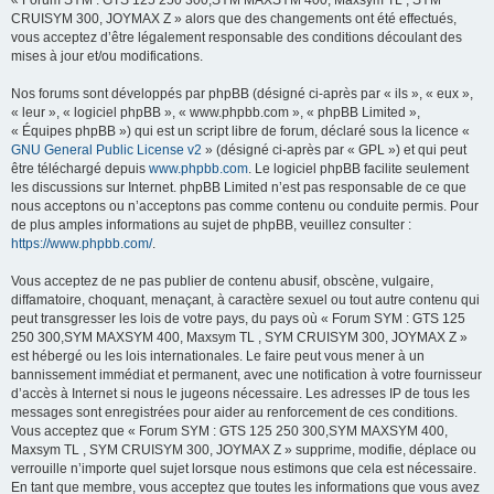
« Forum SYM : GTS 125 250 300,SYM MAXSYM 400, Maxsym TL , SYM
CRUISYM 300, JOYMAX Z » alors que des changements ont été effectués,
vous acceptez d’être légalement responsable des conditions découlant des
mises à jour et/ou modifications.
Nos forums sont développés par phpBB (désigné ci-après par « ils », « eux »,
« leur », « logiciel phpBB », « www.phpbb.com », « phpBB Limited »,
« Équipes phpBB ») qui est un script libre de forum, déclaré sous la licence «
GNU General Public License v2
» (désigné ci-après par « GPL ») et qui peut
être téléchargé depuis
www.phpbb.com
. Le logiciel phpBB facilite seulement
les discussions sur Internet. phpBB Limited n’est pas responsable de ce que
nous acceptons ou n’acceptons pas comme contenu ou conduite permis. Pour
de plus amples informations au sujet de phpBB, veuillez consulter :
https://www.phpbb.com/
.
Vous acceptez de ne pas publier de contenu abusif, obscène, vulgaire,
diffamatoire, choquant, menaçant, à caractère sexuel ou tout autre contenu qui
peut transgresser les lois de votre pays, du pays où « Forum SYM : GTS 125
250 300,SYM MAXSYM 400, Maxsym TL , SYM CRUISYM 300, JOYMAX Z »
est hébergé ou les lois internationales. Le faire peut vous mener à un
bannissement immédiat et permanent, avec une notification à votre fournisseur
d’accès à Internet si nous le jugeons nécessaire. Les adresses IP de tous les
messages sont enregistrées pour aider au renforcement de ces conditions.
Vous acceptez que « Forum SYM : GTS 125 250 300,SYM MAXSYM 400,
Maxsym TL , SYM CRUISYM 300, JOYMAX Z » supprime, modifie, déplace ou
verrouille n’importe quel sujet lorsque nous estimons que cela est nécessaire.
En tant que membre, vous acceptez que toutes les informations que vous avez