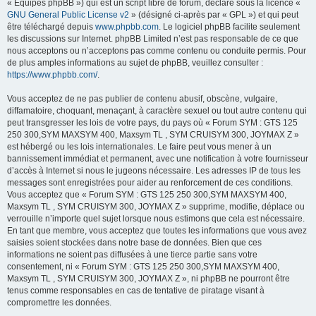
« Équipes phpBB ») qui est un script libre de forum, déclaré sous la licence «
GNU General Public License v2
» (désigné ci-après par « GPL ») et qui peut
être téléchargé depuis
www.phpbb.com
. Le logiciel phpBB facilite seulement
les discussions sur Internet. phpBB Limited n’est pas responsable de ce que
nous acceptons ou n’acceptons pas comme contenu ou conduite permis. Pour
de plus amples informations au sujet de phpBB, veuillez consulter :
https://www.phpbb.com/
.
Vous acceptez de ne pas publier de contenu abusif, obscène, vulgaire,
diffamatoire, choquant, menaçant, à caractère sexuel ou tout autre contenu qui
peut transgresser les lois de votre pays, du pays où « Forum SYM : GTS 125
250 300,SYM MAXSYM 400, Maxsym TL , SYM CRUISYM 300, JOYMAX Z »
est hébergé ou les lois internationales. Le faire peut vous mener à un
bannissement immédiat et permanent, avec une notification à votre fournisseur
d’accès à Internet si nous le jugeons nécessaire. Les adresses IP de tous les
messages sont enregistrées pour aider au renforcement de ces conditions.
Vous acceptez que « Forum SYM : GTS 125 250 300,SYM MAXSYM 400,
Maxsym TL , SYM CRUISYM 300, JOYMAX Z » supprime, modifie, déplace ou
verrouille n’importe quel sujet lorsque nous estimons que cela est nécessaire.
En tant que membre, vous acceptez que toutes les informations que vous avez
saisies soient stockées dans notre base de données. Bien que ces
informations ne soient pas diffusées à une tierce partie sans votre
consentement, ni « Forum SYM : GTS 125 250 300,SYM MAXSYM 400,
Maxsym TL , SYM CRUISYM 300, JOYMAX Z », ni phpBB ne pourront être
tenus comme responsables en cas de tentative de piratage visant à
compromettre les données.