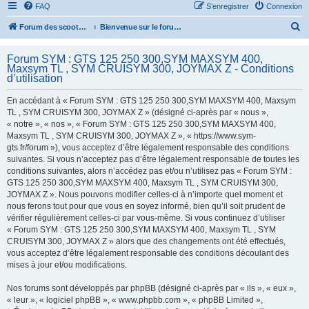
FAQ
S’enregistrer
Connexion
R
Forum des scooters SYM - GTS -MAXSYM - CRUISYM - JOYMAX - Maxsym TL
Bienvenue sur le forum des scooters de la gamme SYM
e
Forum SYM : GTS 125 250 300,SYM MAXSYM 400,
c
Maxsym TL , SYM CRUISYM 300, JOYMAX Z - Conditions
h
d’utilisation
e
En accédant à « Forum SYM : GTS 125 250 300,SYM MAXSYM 400, Maxsym
r
TL , SYM CRUISYM 300, JOYMAX Z » (désigné ci-après par « nous »,
« notre », « nos », « Forum SYM : GTS 125 250 300,SYM MAXSYM 400,
c
Maxsym TL , SYM CRUISYM 300, JOYMAX Z », « https://www.sym-
h
gts.fr/forum »), vous acceptez d’être légalement responsable des conditions
suivantes. Si vous n’acceptez pas d’être légalement responsable de toutes les
e
conditions suivantes, alors n’accédez pas et/ou n’utilisez pas « Forum SYM :
r
GTS 125 250 300,SYM MAXSYM 400, Maxsym TL , SYM CRUISYM 300,
JOYMAX Z ». Nous pouvons modifier celles-ci à n’importe quel moment et
nous ferons tout pour que vous en soyez informé, bien qu’il soit prudent de
vérifier régulièrement celles-ci par vous-même. Si vous continuez d’utiliser
« Forum SYM : GTS 125 250 300,SYM MAXSYM 400, Maxsym TL , SYM
CRUISYM 300, JOYMAX Z » alors que des changements ont été effectués,
vous acceptez d’être légalement responsable des conditions découlant des
mises à jour et/ou modifications.
Nos forums sont développés par phpBB (désigné ci-après par « ils », « eux »,
« leur », « logiciel phpBB », « www.phpbb.com », « phpBB Limited »,