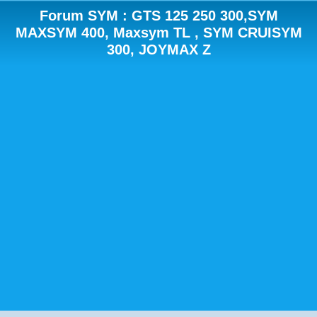
Forum SYM : GTS 125 250 300,SYM
MAXSYM 400, Maxsym TL , SYM CRUISYM
300, JOYMAX Z