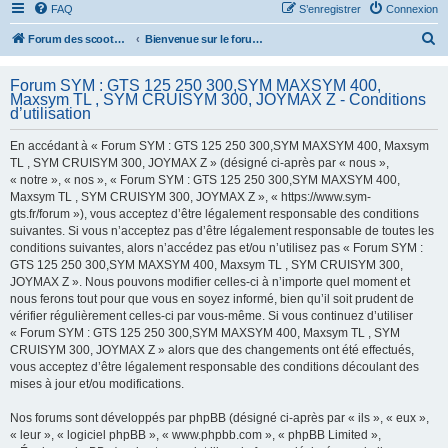
FAQ
S’enregistrer
Connexion
R
Forum des scooters SYM - GTS -MAXSYM - CRUISYM - JOYMAX - Maxsym TL
Bienvenue sur le forum des scooters de la gamme SYM
e
Forum SYM : GTS 125 250 300,SYM MAXSYM 400,
c
Maxsym TL , SYM CRUISYM 300, JOYMAX Z - Conditions
h
d’utilisation
e
En accédant à « Forum SYM : GTS 125 250 300,SYM MAXSYM 400, Maxsym
r
TL , SYM CRUISYM 300, JOYMAX Z » (désigné ci-après par « nous »,
« notre », « nos », « Forum SYM : GTS 125 250 300,SYM MAXSYM 400,
c
Maxsym TL , SYM CRUISYM 300, JOYMAX Z », « https://www.sym-
h
gts.fr/forum »), vous acceptez d’être légalement responsable des conditions
suivantes. Si vous n’acceptez pas d’être légalement responsable de toutes les
e
conditions suivantes, alors n’accédez pas et/ou n’utilisez pas « Forum SYM :
r
GTS 125 250 300,SYM MAXSYM 400, Maxsym TL , SYM CRUISYM 300,
JOYMAX Z ». Nous pouvons modifier celles-ci à n’importe quel moment et
nous ferons tout pour que vous en soyez informé, bien qu’il soit prudent de
vérifier régulièrement celles-ci par vous-même. Si vous continuez d’utiliser
« Forum SYM : GTS 125 250 300,SYM MAXSYM 400, Maxsym TL , SYM
CRUISYM 300, JOYMAX Z » alors que des changements ont été effectués,
vous acceptez d’être légalement responsable des conditions découlant des
mises à jour et/ou modifications.
Nos forums sont développés par phpBB (désigné ci-après par « ils », « eux »,
« leur », « logiciel phpBB », « www.phpbb.com », « phpBB Limited »,