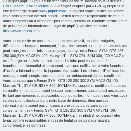
« Équipes phpBB ») qui est un script libre de forum, déclaré sous la licence «
GNU General Public License v2
» (désigné ci-après par « GPL ») et qui peut
être téléchargé depuis
www.phpbb.com
. Le logiciel phpBB facilite seulement
les discussions sur Internet. phpBB Limited n’est pas responsable de ce que
nous acceptons ou n’acceptons pas comme contenu ou conduite permis. Pour
de plus amples informations au sujet de phpBB, veuillez consulter :
https://www.phpbb.com/
.
Vous acceptez de ne pas publier de contenu abusif, obscène, vulgaire,
diffamatoire, choquant, menaçant, à caractère sexuel ou tout autre contenu qui
peut transgresser les lois de votre pays, du pays où « Forum SYM : GTS 125
250 300,SYM MAXSYM 400, Maxsym TL , SYM CRUISYM 300, JOYMAX Z »
est hébergé ou les lois internationales. Le faire peut vous mener à un
bannissement immédiat et permanent, avec une notification à votre fournisseur
d’accès à Internet si nous le jugeons nécessaire. Les adresses IP de tous les
messages sont enregistrées pour aider au renforcement de ces conditions.
Vous acceptez que « Forum SYM : GTS 125 250 300,SYM MAXSYM 400,
Maxsym TL , SYM CRUISYM 300, JOYMAX Z » supprime, modifie, déplace ou
verrouille n’importe quel sujet lorsque nous estimons que cela est nécessaire.
En tant que membre, vous acceptez que toutes les informations que vous avez
saisies soient stockées dans notre base de données. Bien que ces
informations ne soient pas diffusées à une tierce partie sans votre
consentement, ni « Forum SYM : GTS 125 250 300,SYM MAXSYM 400,
Maxsym TL , SYM CRUISYM 300, JOYMAX Z », ni phpBB ne pourront être
tenus comme responsables en cas de tentative de piratage visant à
compromettre les données.