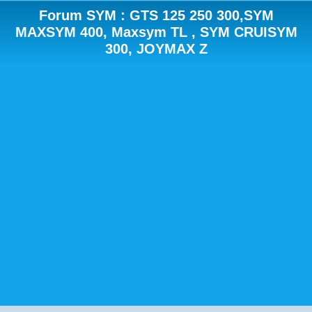
Forum SYM : GTS 125 250 300,SYM
MAXSYM 400, Maxsym TL , SYM CRUISYM
300, JOYMAX Z