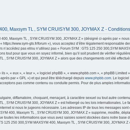
, Maxsym TL , SYM CRUISYM 300, JOYMAX Z - Conditions d’
00, Maxsym TL , SYM CRUISYM 300, JOYMAX Z » (désigné ci-après par « nous »,
s://www.sym-gts.fr/forum »), vous acceptez d’être légalement responsable des c
 alors n’accédez pas et/ou n’utilisez pas « Forum SYM : GTS 125 250 300,SYM 
ns tout pour que vous en soyez informé, bien qu’il soit prudent de vérifier régulièr
 SYM CRUISYM 300, JOYMAX Z » alors que des changements ont été effectués, v
ls », « eux », « leur », « logiciel phpBB », « www.phpbb.com », « phpBB Limited »,
-après par « GPL ») et qui peut être téléchargé depuis
www.phpbb.com
. Le logicie
acceptons pas comme contenu ou conduite permis. Pour de plus amples informations
lgaire, diffamatoire, choquant, menaçant, à caractère sexuel ou tout autre contenu 
 SYM CRUISYM 300, JOYMAX Z » est hébergé ou les lois internationales. Le fai
 Internet si nous le jugeons nécessaire. Les adresses IP de tous les messages sont
M 400, Maxsym TL , SYM CRUISYM 300, JOYMAX Z » supprime, modifie, déplace o
e toutes les informations que vous avez saisies soient stockées dans notre base d
 : GTS 125 250 300,SYM MAXSYM 400, Maxsym TL , SYM CRUISYM 300, JOYMAX Z »,