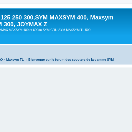
 125 250 300,SYM MAXSYM 400, Maxsym
M 300, JOYMAX Z
OYMAX MAXSYM 400 et 600cc SYM CRUISYM MAXSYM TL 500
AX - Maxsym TL
Bienvenue sur le forum des scooters de la gamme SYM