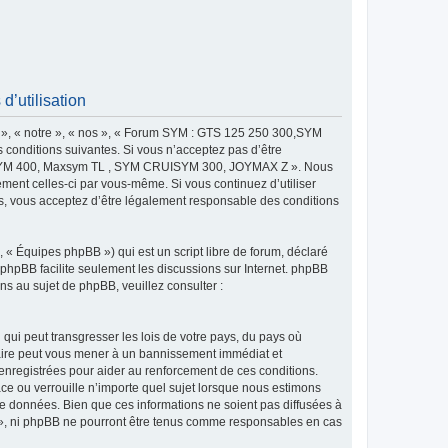
utilisation
 « notre », « nos », « Forum SYM : GTS 125 250 300,SYM
onditions suivantes. Si vous n’acceptez pas d’être
MAXSYM 400, Maxsym TL , SYM CRUISYM 300, JOYMAX Z ». Nous
ement celles-ci par vous-même. Si vous continuez d’utiliser
ous acceptez d’être légalement responsable des conditions
 « Équipes phpBB ») qui est un script libre de forum, déclaré
l phpBB facilite seulement les discussions sur Internet. phpBB
 au sujet de phpBB, veuillez consulter :
qui peut transgresser les lois de votre pays, du pays où
re peut vous mener à un bannissement immédiat et
 enregistrées pour aider au renforcement de ces conditions.
u verrouille n’importe quel sujet lorsque nous estimons
e données. Bien que ces informations ne soient pas diffusées à
 ni phpBB ne pourront être tenus comme responsables en cas