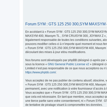
Forum SYM : GTS 125 250 300,SYM MAXSYM 400
En accédant à « Forum SYM : GTS 125 250 300,SYM MAXSYM 4
MAXSYM 400, Maxsym TL , SYM CRUISYM 300, JOYMAX Z », « http
légalement responsable de toutes les conditions suivantes,
pouvons modifier celles-ci à n’importe quel moment et nous fero
« Forum SYM : GTS 125 250 300,SYM MAXSYM 400, Maxsym TL ,
découlant des mises à jour et/ou modifications.
Nos forums sont développés par phpBB (désigné ci-après par « i
sous la licence «
GNU General Public License v2
» (désigné ci
Limited n’est pas responsable de ce que nous acceptons ou n’
https://www.phpbb.com/
.
Vous acceptez de ne pas publier de contenu abusif, obscène, vu
« Forum SYM : GTS 125 250 300,SYM MAXSYM 400, Maxsym TL ,
permanent, avec une notification à votre fournisseur d’accès à
Vous acceptez que « Forum SYM : GTS 125 250 300,SYM MAXSY
que cela est nécessaire. En tant que membre, vous acceptez qu
une tierce partie sans votre consentement, ni « Forum SYM
de tentative de piratage visant à compromettre les données.