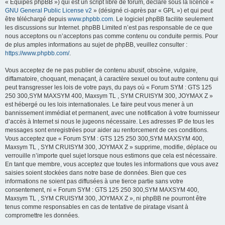
« Équipes phpBB ») qui est un script libre de forum, déclaré sous la licence «
GNU General Public License v2
» (désigné ci-après par « GPL ») et qui peut
être téléchargé depuis
www.phpbb.com
. Le logiciel phpBB facilite seulement
les discussions sur Internet. phpBB Limited n’est pas responsable de ce que
nous acceptons ou n’acceptons pas comme contenu ou conduite permis. Pour
de plus amples informations au sujet de phpBB, veuillez consulter :
https://www.phpbb.com/
.
Vous acceptez de ne pas publier de contenu abusif, obscène, vulgaire,
diffamatoire, choquant, menaçant, à caractère sexuel ou tout autre contenu qui
peut transgresser les lois de votre pays, du pays où « Forum SYM : GTS 125
250 300,SYM MAXSYM 400, Maxsym TL , SYM CRUISYM 300, JOYMAX Z »
est hébergé ou les lois internationales. Le faire peut vous mener à un
bannissement immédiat et permanent, avec une notification à votre fournisseur
d’accès à Internet si nous le jugeons nécessaire. Les adresses IP de tous les
messages sont enregistrées pour aider au renforcement de ces conditions.
Vous acceptez que « Forum SYM : GTS 125 250 300,SYM MAXSYM 400,
Maxsym TL , SYM CRUISYM 300, JOYMAX Z » supprime, modifie, déplace ou
verrouille n’importe quel sujet lorsque nous estimons que cela est nécessaire.
En tant que membre, vous acceptez que toutes les informations que vous avez
saisies soient stockées dans notre base de données. Bien que ces
informations ne soient pas diffusées à une tierce partie sans votre
consentement, ni « Forum SYM : GTS 125 250 300,SYM MAXSYM 400,
Maxsym TL , SYM CRUISYM 300, JOYMAX Z », ni phpBB ne pourront être
tenus comme responsables en cas de tentative de piratage visant à
compromettre les données.