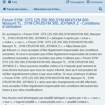
FAQ
S’enregistrer
Connexion
R
Forum des scooters SYM - GTS -MAXSYM - CRUISYM - JOYMAX - Maxsym TL
Bienvenue sur le forum des scooters de la gamme SYM
e
Forum SYM : GTS 125 250 300,SYM MAXSYM 400,
c
Maxsym TL , SYM CRUISYM 300, JOYMAX Z - Conditions
h
d’utilisation
e
En accédant à « Forum SYM : GTS 125 250 300,SYM MAXSYM 400, Maxsym
r
TL , SYM CRUISYM 300, JOYMAX Z » (désigné ci-après par « nous »,
« notre », « nos », « Forum SYM : GTS 125 250 300,SYM MAXSYM 400,
c
Maxsym TL , SYM CRUISYM 300, JOYMAX Z », « https://www.sym-
h
gts.fr/forum »), vous acceptez d’être légalement responsable des conditions
suivantes. Si vous n’acceptez pas d’être légalement responsable de toutes les
e
conditions suivantes, alors n’accédez pas et/ou n’utilisez pas « Forum SYM :
r
GTS 125 250 300,SYM MAXSYM 400, Maxsym TL , SYM CRUISYM 300,
JOYMAX Z ». Nous pouvons modifier celles-ci à n’importe quel moment et
nous ferons tout pour que vous en soyez informé, bien qu’il soit prudent de
vérifier régulièrement celles-ci par vous-même. Si vous continuez d’utiliser
« Forum SYM : GTS 125 250 300,SYM MAXSYM 400, Maxsym TL , SYM
CRUISYM 300, JOYMAX Z » alors que des changements ont été effectués,
vous acceptez d’être légalement responsable des conditions découlant des
mises à jour et/ou modifications.
Nos forums sont développés par phpBB (désigné ci-après par « ils », « eux »,
« leur », « logiciel phpBB », « www.phpbb.com », « phpBB Limited »,