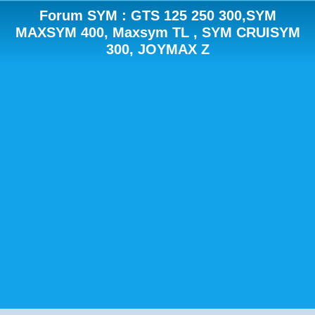
Forum SYM : GTS 125 250 300,SYM
MAXSYM 400, Maxsym TL , SYM CRUISYM
300, JOYMAX Z