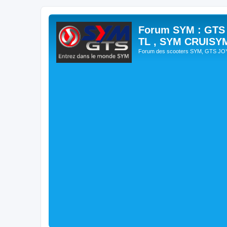
Forum SYM : GTS
TL , SYM CRUISY
Forum des scooters SYM, GTS J