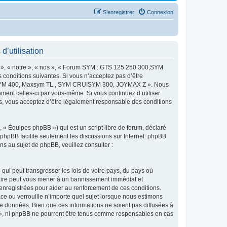
S’enregistrer
Connexion
utilisation
 « notre », « nos », « Forum SYM : GTS 125 250 300,SYM
onditions suivantes. Si vous n’acceptez pas d’être
MAXSYM 400, Maxsym TL , SYM CRUISYM 300, JOYMAX Z ». Nous
ement celles-ci par vous-même. Si vous continuez d’utiliser
ous acceptez d’être légalement responsable des conditions
 « Équipes phpBB ») qui est un script libre de forum, déclaré
l phpBB facilite seulement les discussions sur Internet. phpBB
 au sujet de phpBB, veuillez consulter :
qui peut transgresser les lois de votre pays, du pays où
re peut vous mener à un bannissement immédiat et
 enregistrées pour aider au renforcement de ces conditions.
u verrouille n’importe quel sujet lorsque nous estimons
e données. Bien que ces informations ne soient pas diffusées à
 ni phpBB ne pourront être tenus comme responsables en cas