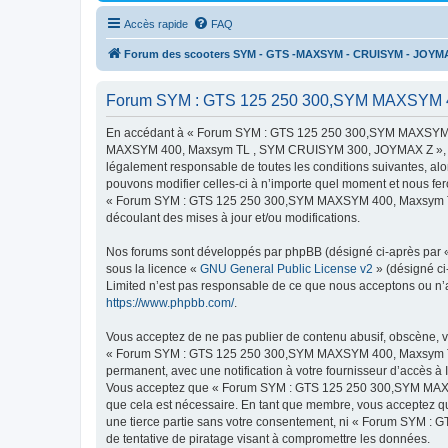
Accès rapide
FAQ
Forum des scooters SYM - GTS -MAXSYM - CRUISYM - JOYM
Forum SYM : GTS 125 250 300,SYM MAXSYM 400
En accédant à « Forum SYM : GTS 125 250 300,SYM MAXSYM 4
MAXSYM 400, Maxsym TL , SYM CRUISYM 300, JOYMAX Z », « http
légalement responsable de toutes les conditions suivantes,
pouvons modifier celles-ci à n’importe quel moment et nous fero
« Forum SYM : GTS 125 250 300,SYM MAXSYM 400, Maxsym TL ,
découlant des mises à jour et/ou modifications.
Nos forums sont développés par phpBB (désigné ci-après par « i
sous la licence «
GNU General Public License v2
» (désigné ci
Limited n’est pas responsable de ce que nous acceptons ou n’
https://www.phpbb.com/
.
Vous acceptez de ne pas publier de contenu abusif, obscène, vu
« Forum SYM : GTS 125 250 300,SYM MAXSYM 400, Maxsym TL ,
permanent, avec une notification à votre fournisseur d’accès à
Vous acceptez que « Forum SYM : GTS 125 250 300,SYM MAXSY
que cela est nécessaire. En tant que membre, vous acceptez qu
une tierce partie sans votre consentement, ni « Forum SYM
de tentative de piratage visant à compromettre les données.