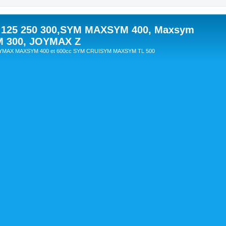
 125 250 300,SYM MAXSYM 400, Maxsym
M 300, JOYMAX Z
OYMAX MAXSYM 400 et 600cc SYM CRUISYM MAXSYM TL 500