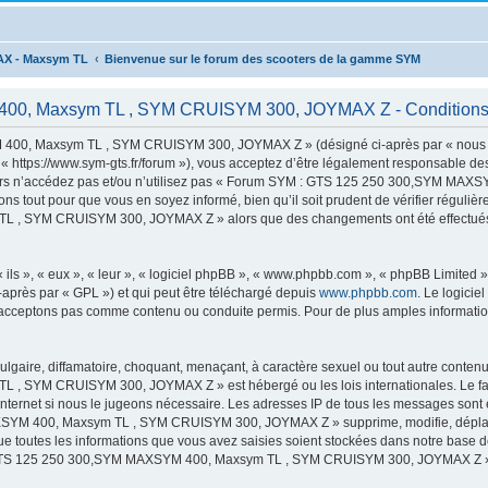
AX - Maxsym TL
Bienvenue sur le forum des scooters de la gamme SYM
, Maxsym TL , SYM CRUISYM 300, JOYMAX Z - Conditions d’
00, Maxsym TL , SYM CRUISYM 300, JOYMAX Z » (désigné ci-après par « nous »,
s://www.sym-gts.fr/forum »), vous acceptez d’être légalement responsable des c
 alors n’accédez pas et/ou n’utilisez pas « Forum SYM : GTS 125 250 300,SYM 
ns tout pour que vous en soyez informé, bien qu’il soit prudent de vérifier régulièr
 SYM CRUISYM 300, JOYMAX Z » alors que des changements ont été effectués, v
ls », « eux », « leur », « logiciel phpBB », « www.phpbb.com », « phpBB Limited »,
-après par « GPL ») et qui peut être téléchargé depuis
www.phpbb.com
. Le logicie
acceptons pas comme contenu ou conduite permis. Pour de plus amples informations
lgaire, diffamatoire, choquant, menaçant, à caractère sexuel ou tout autre contenu 
 SYM CRUISYM 300, JOYMAX Z » est hébergé ou les lois internationales. Le fai
 Internet si nous le jugeons nécessaire. Les adresses IP de tous les messages sont
M 400, Maxsym TL , SYM CRUISYM 300, JOYMAX Z » supprime, modifie, déplace o
e toutes les informations que vous avez saisies soient stockées dans notre base d
 : GTS 125 250 300,SYM MAXSYM 400, Maxsym TL , SYM CRUISYM 300, JOYMAX Z »,