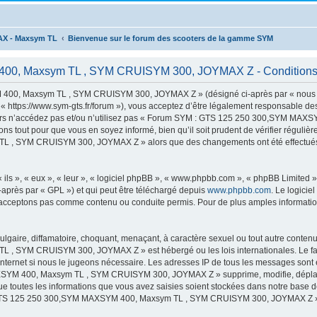
AX - Maxsym TL
Bienvenue sur le forum des scooters de la gamme SYM
, Maxsym TL , SYM CRUISYM 300, JOYMAX Z - Conditions d’
00, Maxsym TL , SYM CRUISYM 300, JOYMAX Z » (désigné ci-après par « nous »,
s://www.sym-gts.fr/forum »), vous acceptez d’être légalement responsable des c
 alors n’accédez pas et/ou n’utilisez pas « Forum SYM : GTS 125 250 300,SYM 
ns tout pour que vous en soyez informé, bien qu’il soit prudent de vérifier régulièr
 SYM CRUISYM 300, JOYMAX Z » alors que des changements ont été effectués, v
ls », « eux », « leur », « logiciel phpBB », « www.phpbb.com », « phpBB Limited »,
-après par « GPL ») et qui peut être téléchargé depuis
www.phpbb.com
. Le logicie
acceptons pas comme contenu ou conduite permis. Pour de plus amples informations
lgaire, diffamatoire, choquant, menaçant, à caractère sexuel ou tout autre contenu 
 SYM CRUISYM 300, JOYMAX Z » est hébergé ou les lois internationales. Le fai
 Internet si nous le jugeons nécessaire. Les adresses IP de tous les messages sont
M 400, Maxsym TL , SYM CRUISYM 300, JOYMAX Z » supprime, modifie, déplace o
e toutes les informations que vous avez saisies soient stockées dans notre base d
 : GTS 125 250 300,SYM MAXSYM 400, Maxsym TL , SYM CRUISYM 300, JOYMAX Z »,