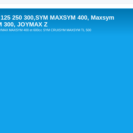
 125 250 300,SYM MAXSYM 400, Maxsym
M 300, JOYMAX Z
OYMAX MAXSYM 400 et 600cc SYM CRUISYM MAXSYM TL 500