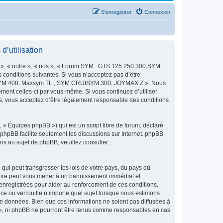
S’enregistrer
Connexion
utilisation
 « notre », « nos », « Forum SYM : GTS 125 250 300,SYM
onditions suivantes. Si vous n’acceptez pas d’être
MAXSYM 400, Maxsym TL , SYM CRUISYM 300, JOYMAX Z ». Nous
ement celles-ci par vous-même. Si vous continuez d’utiliser
ous acceptez d’être légalement responsable des conditions
 « Équipes phpBB ») qui est un script libre de forum, déclaré
l phpBB facilite seulement les discussions sur Internet. phpBB
 au sujet de phpBB, veuillez consulter :
qui peut transgresser les lois de votre pays, du pays où
re peut vous mener à un bannissement immédiat et
 enregistrées pour aider au renforcement de ces conditions.
u verrouille n’importe quel sujet lorsque nous estimons
e données. Bien que ces informations ne soient pas diffusées à
 ni phpBB ne pourront être tenus comme responsables en cas