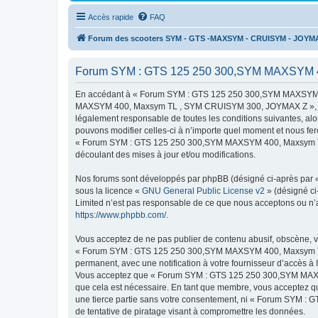
Accès rapide
FAQ
Forum des scooters SYM - GTS -MAXSYM - CRUISYM - JOYM
Forum SYM : GTS 125 250 300,SYM MAXSYM 400
En accédant à « Forum SYM : GTS 125 250 300,SYM MAXSYM 4
MAXSYM 400, Maxsym TL , SYM CRUISYM 300, JOYMAX Z », « http
légalement responsable de toutes les conditions suivantes,
pouvons modifier celles-ci à n’importe quel moment et nous fero
« Forum SYM : GTS 125 250 300,SYM MAXSYM 400, Maxsym TL ,
découlant des mises à jour et/ou modifications.
Nos forums sont développés par phpBB (désigné ci-après par « i
sous la licence «
GNU General Public License v2
» (désigné ci
Limited n’est pas responsable de ce que nous acceptons ou n’
https://www.phpbb.com/
.
Vous acceptez de ne pas publier de contenu abusif, obscène, vu
« Forum SYM : GTS 125 250 300,SYM MAXSYM 400, Maxsym TL ,
permanent, avec une notification à votre fournisseur d’accès à
Vous acceptez que « Forum SYM : GTS 125 250 300,SYM MAXSY
que cela est nécessaire. En tant que membre, vous acceptez qu
une tierce partie sans votre consentement, ni « Forum SYM
de tentative de piratage visant à compromettre les données.