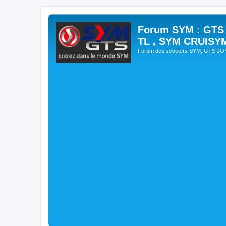
Forum SYM : GTS
TL , SYM CRUISY
Forum des scooters SYM, GTS J