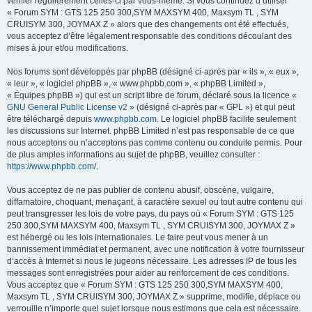
vérifier régulièrement celles-ci par vous-même. Si vous continuez d’utiliser
« Forum SYM : GTS 125 250 300,SYM MAXSYM 400, Maxsym TL , SYM
CRUISYM 300, JOYMAX Z » alors que des changements ont été effectués,
vous acceptez d’être légalement responsable des conditions découlant des
mises à jour et/ou modifications.
Nos forums sont développés par phpBB (désigné ci-après par « ils », « eux »,
« leur », « logiciel phpBB », « www.phpbb.com », « phpBB Limited »,
« Équipes phpBB ») qui est un script libre de forum, déclaré sous la licence «
GNU General Public License v2
» (désigné ci-après par « GPL ») et qui peut
être téléchargé depuis
www.phpbb.com
. Le logiciel phpBB facilite seulement
les discussions sur Internet. phpBB Limited n’est pas responsable de ce que
nous acceptons ou n’acceptons pas comme contenu ou conduite permis. Pour
de plus amples informations au sujet de phpBB, veuillez consulter :
https://www.phpbb.com/
.
Vous acceptez de ne pas publier de contenu abusif, obscène, vulgaire,
diffamatoire, choquant, menaçant, à caractère sexuel ou tout autre contenu qui
peut transgresser les lois de votre pays, du pays où « Forum SYM : GTS 125
250 300,SYM MAXSYM 400, Maxsym TL , SYM CRUISYM 300, JOYMAX Z »
est hébergé ou les lois internationales. Le faire peut vous mener à un
bannissement immédiat et permanent, avec une notification à votre fournisseur
d’accès à Internet si nous le jugeons nécessaire. Les adresses IP de tous les
messages sont enregistrées pour aider au renforcement de ces conditions.
Vous acceptez que « Forum SYM : GTS 125 250 300,SYM MAXSYM 400,
Maxsym TL , SYM CRUISYM 300, JOYMAX Z » supprime, modifie, déplace ou
verrouille n’importe quel sujet lorsque nous estimons que cela est nécessaire.