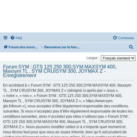
FAQ
Connexion
R
Forum des scooters SYM - GTS -MAXSYM - CRUISYM - JOYMAX - Maxsym TL
Bienvenue sur le forum des scooters de la gamme SYM
e
Langue :
c
Forum SYM : GTS 125 250 300,SYM MAXSYM 400,
h
Maxsym TL , SYM CRUISYM 300, JOYMAX Z -
Enregistrement
e
r
En accédant à « Forum SYM : GTS 125 250 300,SYM MAXSYM 400, Maxsym
TL , SYM CRUISYM 300, JOYMAX Z » (désigné ci-après par « nous »,
c
« notre », « nos », « Forum SYM : GTS 125 250 300,SYM MAXSYM 400,
h
Maxsym TL , SYM CRUISYM 300, JOYMAX Z », « https://www.sym-
e
gts.fr/forum »), vous acceptez d’être légalement responsable des conditions
suivantes. Si vous n’acceptez pas d’être légalement responsable de toutes les
r
conditions suivantes, alors n’accédez pas et/ou n’utilisez pas « Forum SYM :
GTS 125 250 300,SYM MAXSYM 400, Maxsym TL , SYM CRUISYM 300,
JOYMAX Z ». Nous pouvons modifier celles-ci à n’importe quel moment et
nous ferons tout pour que vous en soyez informé, bien qu’il soit prudent de