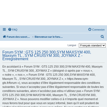
FAQ
Connexion
R
Forum des scooters SYM - GTS -MAXSYM - CRUISYM - JOYMAX - Maxsym TL
Bienvenue sur le forum des scooters de la gamme SYM
e
Langue :
c
Forum SYM : GTS 125 250 300,SYM MAXSYM 400,
h
Maxsym TL , SYM CRUISYM 300, JOYMAX Z -
Enregistrement
e
r
En accédant à « Forum SYM : GTS 125 250 300,SYM MAXSYM 400, Maxsym
TL , SYM CRUISYM 300, JOYMAX Z » (désigné ci-après par « nous »,
c
« notre », « nos », « Forum SYM : GTS 125 250 300,SYM MAXSYM 400,
h
Maxsym TL , SYM CRUISYM 300, JOYMAX Z », « https://www.sym-
e
gts.fr/forum »), vous acceptez d’être légalement responsable des conditions
suivantes. Si vous n’acceptez pas d’être légalement responsable de toutes les
r
conditions suivantes, alors n’accédez pas et/ou n’utilisez pas « Forum SYM :
GTS 125 250 300,SYM MAXSYM 400, Maxsym TL , SYM CRUISYM 300,
JOYMAX Z ». Nous pouvons modifier celles-ci à n’importe quel moment et
nous ferons tout pour que vous en soyez informé, bien qu’il soit prudent de