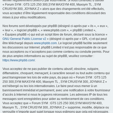
vérifier régulièrement celles-ci par vous-même. Si vous continuez d’utiliser
« Forum SYM : GTS 125 250 300,SYM MAXSYM 400, Maxsym TL , SYM
CRUISYM 300, JOYMAX Z » alors que des changements ont été effectués,
vous acceptez d’être légalement responsable des conditions découlant des
mises à jour et/ou modifications.
Nos forums sont développés par phpBB (désigné ci-après par « ils », « eux »,
« leur », « logiciel phpBB », « www.phpbb.com », « phpBB Limited »,
« Équipes phpBB ») qui est un script libre de forum, déclaré sous la licence «
GNU General Public License v2
» (désigné ci-après par « GPL ») et qui peut
être téléchargé depuis
www.phpbb.com
. Le logiciel phpBB facilite seulement
les discussions sur Internet. phpBB Limited n’est pas responsable de ce que
nous acceptons ou n’acceptons pas comme contenu ou conduite permis. Pour
de plus amples informations au sujet de phpBB, veuillez consulter :
https://www.phpbb.com/
.
Vous acceptez de ne pas publier de contenu abusif, obscène, vulgaire,
diffamatoire, choquant, menaçant, à caractère sexuel ou tout autre contenu qui
peut transgresser les lois de votre pays, du pays où « Forum SYM : GTS 125
250 300,SYM MAXSYM 400, Maxsym TL , SYM CRUISYM 300, JOYMAX Z »
est hébergé ou les lois internationales. Le faire peut vous mener à un
bannissement immédiat et permanent, avec une notification à votre fournisseur
d’accès à Internet si nous le jugeons nécessaire. Les adresses IP de tous les
messages sont enregistrées pour aider au renforcement de ces conditions.
Vous acceptez que « Forum SYM : GTS 125 250 300,SYM MAXSYM 400,
Maxsym TL , SYM CRUISYM 300, JOYMAX Z » supprime, modifie, déplace ou
verrouille n’importe quel sujet lorsque nous estimons que cela est nécessaire.