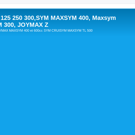
 125 250 300,SYM MAXSYM 400, Maxsym
M 300, JOYMAX Z
OYMAX MAXSYM 400 et 600cc SYM CRUISYM MAXSYM TL 500