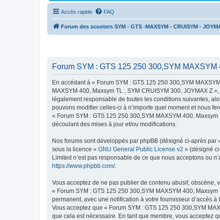
Accès rapide
FAQ
Forum des scooters SYM - GTS -MAXSYM - CRUISYM - JOYM
Forum SYM : GTS 125 250 300,SYM MAXSYM 4
En accédant à « Forum SYM : GTS 125 250 300,SYM MAXSYM 4
MAXSYM 400, Maxsym TL , SYM CRUISYM 300, JOYMAX Z », « http
légalement responsable de toutes les conditions suivantes,
pouvons modifier celles-ci à n’importe quel moment et nous fero
« Forum SYM : GTS 125 250 300,SYM MAXSYM 400, Maxsym TL ,
découlant des mises à jour et/ou modifications.
Nos forums sont développés par phpBB (désigné ci-après par « i
sous la licence «
GNU General Public License v2
» (désigné ci
Limited n’est pas responsable de ce que nous acceptons ou n’
https://www.phpbb.com/
.
Vous acceptez de ne pas publier de contenu abusif, obscène, vu
« Forum SYM : GTS 125 250 300,SYM MAXSYM 400, Maxsym TL ,
permanent, avec une notification à votre fournisseur d’accès à
Vous acceptez que « Forum SYM : GTS 125 250 300,SYM MAXSY
que cela est nécessaire. En tant que membre, vous acceptez qu