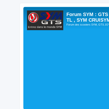
Forum SYM : GTS
TL , SYM CRUISY
Forum des scooters SYM, GTS J