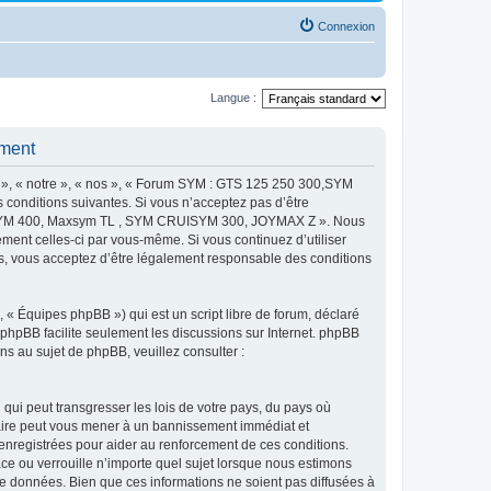
Connexion
Langue :
ment
 « notre », « nos », « Forum SYM : GTS 125 250 300,SYM
onditions suivantes. Si vous n’acceptez pas d’être
MAXSYM 400, Maxsym TL , SYM CRUISYM 300, JOYMAX Z ». Nous
ement celles-ci par vous-même. Si vous continuez d’utiliser
ous acceptez d’être légalement responsable des conditions
 « Équipes phpBB ») qui est un script libre de forum, déclaré
l phpBB facilite seulement les discussions sur Internet. phpBB
 au sujet de phpBB, veuillez consulter :
qui peut transgresser les lois de votre pays, du pays où
re peut vous mener à un bannissement immédiat et
 enregistrées pour aider au renforcement de ces conditions.
u verrouille n’importe quel sujet lorsque nous estimons
e données. Bien que ces informations ne soient pas diffusées à