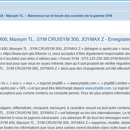
AX - Maxsym TL
Bienvenue sur le forum des scooters de la gamme SYM
00, Maxsym TL , SYM CRUISYM 300, JOYMAX Z - Enregistre
00, Maxsym TL , SYM CRUISYM 300, JOYMAX Z » (désigné ci-après par « nous »,
s://www.sym-gts.fr/forum »), vous acceptez d’être légalement responsable des c
 alors n’accédez pas et/ou n’utilisez pas « Forum SYM : GTS 125 250 300,SYM 
ns tout pour que vous en soyez informé, bien qu’il soit prudent de vérifier régulièr
 SYM CRUISYM 300, JOYMAX Z » alors que des changements ont été effectués, v
ls », « eux », « leur », « logiciel phpBB », « www.phpbb.com », « phpBB Limited »,
-après par « GPL ») et qui peut être téléchargé depuis
www.phpbb.com
. Le logicie
acceptons pas comme contenu ou conduite permis. Pour de plus amples informations
lgaire, diffamatoire, choquant, menaçant, à caractère sexuel ou tout autre contenu 
 SYM CRUISYM 300, JOYMAX Z » est hébergé ou les lois internationales. Le fai
 Internet si nous le jugeons nécessaire. Les adresses IP de tous les messages sont
M 400, Maxsym TL , SYM CRUISYM 300, JOYMAX Z » supprime, modifie, déplace o
e toutes les informations que vous avez saisies soient stockées dans notre base d