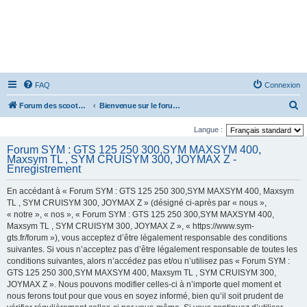
FAQ
Connexion
R
Forum des scooters SYM - GTS -MAXSYM - CRUISYM - JOYMAX - Maxsym TL
Bienvenue sur le forum des scooters de la gamme SYM
e
Langue :
c
Forum SYM : GTS 125 250 300,SYM MAXSYM 400,
h
Maxsym TL , SYM CRUISYM 300, JOYMAX Z -
Enregistrement
e
r
En accédant à « Forum SYM : GTS 125 250 300,SYM MAXSYM 400, Maxsym
TL , SYM CRUISYM 300, JOYMAX Z » (désigné ci-après par « nous »,
c
« notre », « nos », « Forum SYM : GTS 125 250 300,SYM MAXSYM 400,
h
Maxsym TL , SYM CRUISYM 300, JOYMAX Z », « https://www.sym-
e
gts.fr/forum »), vous acceptez d’être légalement responsable des conditions
suivantes. Si vous n’acceptez pas d’être légalement responsable de toutes les
r
conditions suivantes, alors n’accédez pas et/ou n’utilisez pas « Forum SYM :
GTS 125 250 300,SYM MAXSYM 400, Maxsym TL , SYM CRUISYM 300,
JOYMAX Z ». Nous pouvons modifier celles-ci à n’importe quel moment et
nous ferons tout pour que vous en soyez informé, bien qu’il soit prudent de