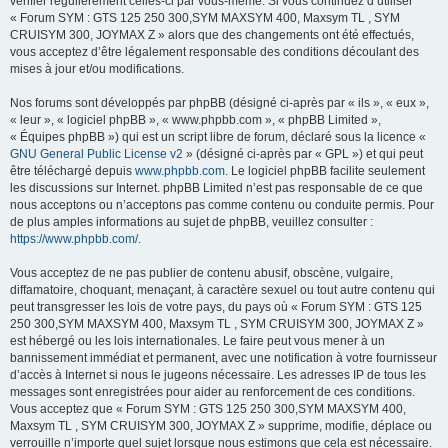
vérifier régulièrement celles-ci par vous-même. Si vous continuez d’utiliser
« Forum SYM : GTS 125 250 300,SYM MAXSYM 400, Maxsym TL , SYM
CRUISYM 300, JOYMAX Z » alors que des changements ont été effectués,
vous acceptez d’être légalement responsable des conditions découlant des
mises à jour et/ou modifications.
Nos forums sont développés par phpBB (désigné ci-après par « ils », « eux »,
« leur », « logiciel phpBB », « www.phpbb.com », « phpBB Limited »,
« Équipes phpBB ») qui est un script libre de forum, déclaré sous la licence «
GNU General Public License v2
» (désigné ci-après par « GPL ») et qui peut
être téléchargé depuis
www.phpbb.com
. Le logiciel phpBB facilite seulement
les discussions sur Internet. phpBB Limited n’est pas responsable de ce que
nous acceptons ou n’acceptons pas comme contenu ou conduite permis. Pour
de plus amples informations au sujet de phpBB, veuillez consulter :
https://www.phpbb.com/
.
Vous acceptez de ne pas publier de contenu abusif, obscène, vulgaire,
diffamatoire, choquant, menaçant, à caractère sexuel ou tout autre contenu qui
peut transgresser les lois de votre pays, du pays où « Forum SYM : GTS 125
250 300,SYM MAXSYM 400, Maxsym TL , SYM CRUISYM 300, JOYMAX Z »
est hébergé ou les lois internationales. Le faire peut vous mener à un
bannissement immédiat et permanent, avec une notification à votre fournisseur
d’accès à Internet si nous le jugeons nécessaire. Les adresses IP de tous les
messages sont enregistrées pour aider au renforcement de ces conditions.
Vous acceptez que « Forum SYM : GTS 125 250 300,SYM MAXSYM 400,
Maxsym TL , SYM CRUISYM 300, JOYMAX Z » supprime, modifie, déplace ou
verrouille n’importe quel sujet lorsque nous estimons que cela est nécessaire.