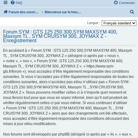
FAQ
Connexion
R
Forum des scooters SYM - GTS -MAXSYM - CRUISYM - JOYMAX - Maxsym TL
Bienvenue sur le forum des scooters de la gamme SYM
e
Langue :
c
Forum SYM : GTS 125 250 300,SYM MAXSYM 400,
h
Maxsym TL , SYM CRUISYM 300, JOYMAX Z -
Enregistrement
e
r
En accédant à « Forum SYM : GTS 125 250 300,SYM MAXSYM 400, Maxsym
TL , SYM CRUISYM 300, JOYMAX Z » (désigné ci-après par « nous »,
c
« notre », « nos », « Forum SYM : GTS 125 250 300,SYM MAXSYM 400,
h
Maxsym TL , SYM CRUISYM 300, JOYMAX Z », « https://www.sym-
e
gts.fr/forum »), vous acceptez d’être légalement responsable des conditions
suivantes. Si vous n’acceptez pas d’être légalement responsable de toutes les
r
conditions suivantes, alors n’accédez pas et/ou n’utilisez pas « Forum SYM :
GTS 125 250 300,SYM MAXSYM 400, Maxsym TL , SYM CRUISYM 300,
JOYMAX Z ». Nous pouvons modifier celles-ci à n’importe quel moment et
nous ferons tout pour que vous en soyez informé, bien qu’il soit prudent de
vérifier régulièrement celles-ci par vous-même. Si vous continuez d’utiliser
« Forum SYM : GTS 125 250 300,SYM MAXSYM 400, Maxsym TL , SYM
CRUISYM 300, JOYMAX Z » alors que des changements ont été effectués,
vous acceptez d’être légalement responsable des conditions découlant des
mises à jour et/ou modifications.
Nos forums sont développés par phpBB (désigné ci-après par « ils », « eux »,