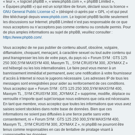
« leur », « logiciel phpBB », « www.phpbb.com », « phpBB Limited »,
« Équipes phpBB ») qui est un script libre de forum, déclaré sous la licence «
GNU General Public License v2
» (désigné ci-après par « GPL ») et qui peut
être téléchargé depuis
www.phpbb.com
. Le logiciel phpBB facilite seulement
les discussions sur Internet. phpBB Limited n’est pas responsable de ce que
nous acceptons ou n’acceptons pas comme contenu ou conduite permis. Pour
de plus amples informations au sujet de phpBB, veuillez consulter :
https://www.phpbb.com/
.
Vous acceptez de ne pas publier de contenu abusif, obscène, vulgaire,
diffamatoire, choquant, menaçant, à caractère sexuel ou tout autre contenu qui
peut transgresser les lois de votre pays, du pays où « Forum SYM : GTS 125
250 300,SYM MAXSYM 400, Maxsym TL , SYM CRUISYM 300, JOYMAX Z »
est hébergé ou les lois internationales. Le faire peut vous mener à un
bannissement immédiat et permanent, avec une notification à votre fournisseur
d’accès à Internet si nous le jugeons nécessaire. Les adresses IP de tous les
messages sont enregistrées pour aider au renforcement de ces conditions.
Vous acceptez que « Forum SYM : GTS 125 250 300,SYM MAXSYM 400,
Maxsym TL , SYM CRUISYM 300, JOYMAX Z » supprime, modifie, déplace ou
verrouille n’importe quel sujet lorsque nous estimons que cela est nécessaire.
En tant que membre, vous acceptez que toutes les informations que vous avez
saisies soient stockées dans notre base de données. Bien que ces
informations ne soient pas diffusées à une tierce partie sans votre
consentement, ni « Forum SYM : GTS 125 250 300,SYM MAXSYM 400,
Maxsym TL , SYM CRUISYM 300, JOYMAX Z », ni phpBB ne pourront être
tenus comme responsables en cas de tentative de piratage visant à
compromettre les données.