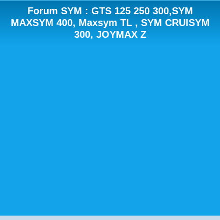
Forum SYM : GTS 125 250 300,SYM
MAXSYM 400, Maxsym TL , SYM CRUISYM
300, JOYMAX Z