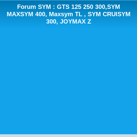
Forum SYM : GTS 125 250 300,SYM
MAXSYM 400, Maxsym TL , SYM CRUISYM
300, JOYMAX Z