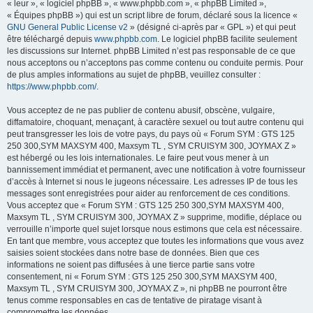
« leur », « logiciel phpBB », « www.phpbb.com », « phpBB Limited »,
« Équipes phpBB ») qui est un script libre de forum, déclaré sous la licence «
GNU General Public License v2
» (désigné ci-après par « GPL ») et qui peut
être téléchargé depuis
www.phpbb.com
. Le logiciel phpBB facilite seulement
les discussions sur Internet. phpBB Limited n’est pas responsable de ce que
nous acceptons ou n’acceptons pas comme contenu ou conduite permis. Pour
de plus amples informations au sujet de phpBB, veuillez consulter :
https://www.phpbb.com/
.
Vous acceptez de ne pas publier de contenu abusif, obscène, vulgaire,
diffamatoire, choquant, menaçant, à caractère sexuel ou tout autre contenu qui
peut transgresser les lois de votre pays, du pays où « Forum SYM : GTS 125
250 300,SYM MAXSYM 400, Maxsym TL , SYM CRUISYM 300, JOYMAX Z »
est hébergé ou les lois internationales. Le faire peut vous mener à un
bannissement immédiat et permanent, avec une notification à votre fournisseur
d’accès à Internet si nous le jugeons nécessaire. Les adresses IP de tous les
messages sont enregistrées pour aider au renforcement de ces conditions.
Vous acceptez que « Forum SYM : GTS 125 250 300,SYM MAXSYM 400,
Maxsym TL , SYM CRUISYM 300, JOYMAX Z » supprime, modifie, déplace ou
verrouille n’importe quel sujet lorsque nous estimons que cela est nécessaire.
En tant que membre, vous acceptez que toutes les informations que vous avez
saisies soient stockées dans notre base de données. Bien que ces
informations ne soient pas diffusées à une tierce partie sans votre
consentement, ni « Forum SYM : GTS 125 250 300,SYM MAXSYM 400,
Maxsym TL , SYM CRUISYM 300, JOYMAX Z », ni phpBB ne pourront être
tenus comme responsables en cas de tentative de piratage visant à
compromettre les données.