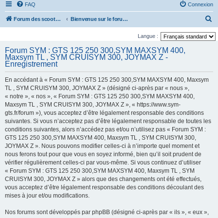
FAQ
Connexion
R
Forum des scooters SYM - GTS -MAXSYM - CRUISYM - JOYMAX - Maxsym TL
Bienvenue sur le forum des scooters de la gamme SYM
e
Langue :
c
Forum SYM : GTS 125 250 300,SYM MAXSYM 400,
h
Maxsym TL , SYM CRUISYM 300, JOYMAX Z -
Enregistrement
e
r
En accédant à « Forum SYM : GTS 125 250 300,SYM MAXSYM 400, Maxsym
TL , SYM CRUISYM 300, JOYMAX Z » (désigné ci-après par « nous »,
c
« notre », « nos », « Forum SYM : GTS 125 250 300,SYM MAXSYM 400,
h
Maxsym TL , SYM CRUISYM 300, JOYMAX Z », « https://www.sym-
e
gts.fr/forum »), vous acceptez d’être légalement responsable des conditions
suivantes. Si vous n’acceptez pas d’être légalement responsable de toutes les
r
conditions suivantes, alors n’accédez pas et/ou n’utilisez pas « Forum SYM :
GTS 125 250 300,SYM MAXSYM 400, Maxsym TL , SYM CRUISYM 300,
JOYMAX Z ». Nous pouvons modifier celles-ci à n’importe quel moment et
nous ferons tout pour que vous en soyez informé, bien qu’il soit prudent de
vérifier régulièrement celles-ci par vous-même. Si vous continuez d’utiliser
« Forum SYM : GTS 125 250 300,SYM MAXSYM 400, Maxsym TL , SYM
CRUISYM 300, JOYMAX Z » alors que des changements ont été effectués,
vous acceptez d’être légalement responsable des conditions découlant des
mises à jour et/ou modifications.
Nos forums sont développés par phpBB (désigné ci-après par « ils », « eux »,