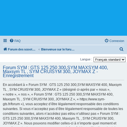
FAQ
Connexion
R
Forum des scooters SYM - GTS -MAXSYM - CRUISYM - JOYMAX - Maxsym TL
Bienvenue sur le forum des scooters de la gamme SYM
e
Langue :
c
Forum SYM : GTS 125 250 300,SYM MAXSYM 400,
h
Maxsym TL , SYM CRUISYM 300, JOYMAX Z -
Enregistrement
e
r
En accédant à « Forum SYM : GTS 125 250 300,SYM MAXSYM 400, Maxsym
TL , SYM CRUISYM 300, JOYMAX Z » (désigné ci-après par « nous »,
c
« notre », « nos », « Forum SYM : GTS 125 250 300,SYM MAXSYM 400,
h
Maxsym TL , SYM CRUISYM 300, JOYMAX Z », « https://www.sym-
e
gts.fr/forum »), vous acceptez d’être légalement responsable des conditions
suivantes. Si vous n’acceptez pas d’être légalement responsable de toutes les
r
conditions suivantes, alors n’accédez pas et/ou n’utilisez pas « Forum SYM :
GTS 125 250 300,SYM MAXSYM 400, Maxsym TL , SYM CRUISYM 300,
JOYMAX Z ». Nous pouvons modifier celles-ci à n’importe quel moment et