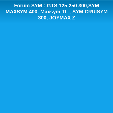
Forum SYM : GTS 125 250 300,SYM
MAXSYM 400, Maxsym TL , SYM CRUISYM
300, JOYMAX Z