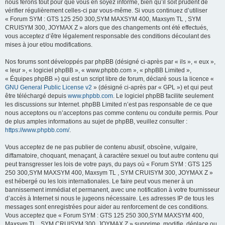
nous ferons tout pour que vous en soyez informé, bien qu’il soit prudent de
vérifier régulièrement celles-ci par vous-même. Si vous continuez d’utiliser
« Forum SYM : GTS 125 250 300,SYM MAXSYM 400, Maxsym TL , SYM
CRUISYM 300, JOYMAX Z » alors que des changements ont été effectués,
vous acceptez d’être légalement responsable des conditions découlant des
mises à jour et/ou modifications.
Nos forums sont développés par phpBB (désigné ci-après par « ils », « eux »,
« leur », « logiciel phpBB », « www.phpbb.com », « phpBB Limited »,
« Équipes phpBB ») qui est un script libre de forum, déclaré sous la licence «
GNU General Public License v2
» (désigné ci-après par « GPL ») et qui peut
être téléchargé depuis
www.phpbb.com
. Le logiciel phpBB facilite seulement
les discussions sur Internet. phpBB Limited n’est pas responsable de ce que
nous acceptons ou n’acceptons pas comme contenu ou conduite permis. Pour
de plus amples informations au sujet de phpBB, veuillez consulter :
https://www.phpbb.com/
.
Vous acceptez de ne pas publier de contenu abusif, obscène, vulgaire,
diffamatoire, choquant, menaçant, à caractère sexuel ou tout autre contenu qui
peut transgresser les lois de votre pays, du pays où « Forum SYM : GTS 125
250 300,SYM MAXSYM 400, Maxsym TL , SYM CRUISYM 300, JOYMAX Z »
est hébergé ou les lois internationales. Le faire peut vous mener à un
bannissement immédiat et permanent, avec une notification à votre fournisseur
d’accès à Internet si nous le jugeons nécessaire. Les adresses IP de tous les
messages sont enregistrées pour aider au renforcement de ces conditions.
Vous acceptez que « Forum SYM : GTS 125 250 300,SYM MAXSYM 400,
Maxsym TL , SYM CRUISYM 300, JOYMAX Z » supprime, modifie, déplace ou