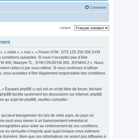
Connexion
Langue :
ment
 « notre », « nos », « Forum SYM : GTS 125 250 300,SYM
onditions suivantes. Si vous n’acceptez pas d’être
MAXSYM 400, Maxsym TL , SYM CRUISYM 300, JOYMAX Z ». Nous
ement celles-ci par vous-même. Si vous continuez d’utiliser
ous acceptez d’être légalement responsable des conditions
 « Équipes phpBB ») qui est un script libre de forum, déclaré
l phpBB facilite seulement les discussions sur Internet. phpBB
 au sujet de phpBB, veuillez consulter :
qui peut transgresser les lois de votre pays, du pays où
re peut vous mener à un bannissement immédiat et
 enregistrées pour aider au renforcement de ces conditions.
u verrouille n’importe quel sujet lorsque nous estimons
e données. Bien que ces informations ne soient pas diffusées à