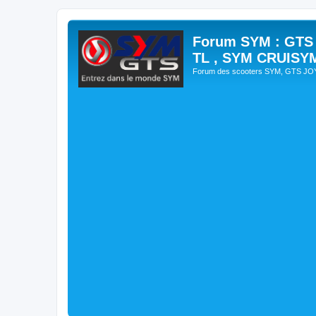
Forum SYM : GTS
TL , SYM CRUISY
Forum des scooters SYM, GTS J