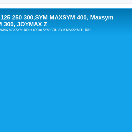
 125 250 300,SYM MAXSYM 400, Maxsym
M 300, JOYMAX Z
OYMAX MAXSYM 400 et 600cc SYM CRUISYM MAXSYM TL 500