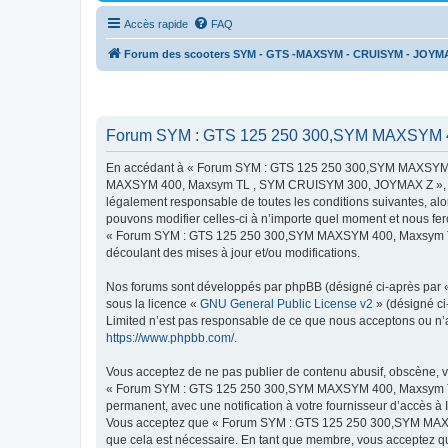
Accès rapide
FAQ
Forum des scooters SYM - GTS -MAXSYM - CRUISYM - JOYM
Forum SYM : GTS 125 250 300,SYM MAXSYM 4
En accédant à « Forum SYM : GTS 125 250 300,SYM MAXSYM 4
MAXSYM 400, Maxsym TL , SYM CRUISYM 300, JOYMAX Z », « http
légalement responsable de toutes les conditions suivantes,
pouvons modifier celles-ci à n’importe quel moment et nous fero
« Forum SYM : GTS 125 250 300,SYM MAXSYM 400, Maxsym TL ,
découlant des mises à jour et/ou modifications.
Nos forums sont développés par phpBB (désigné ci-après par « i
sous la licence «
GNU General Public License v2
» (désigné ci
Limited n’est pas responsable de ce que nous acceptons ou n’
https://www.phpbb.com/
.
Vous acceptez de ne pas publier de contenu abusif, obscène, vu
« Forum SYM : GTS 125 250 300,SYM MAXSYM 400, Maxsym TL ,
permanent, avec une notification à votre fournisseur d’accès à
Vous acceptez que « Forum SYM : GTS 125 250 300,SYM MAXSY
que cela est nécessaire. En tant que membre, vous acceptez qu