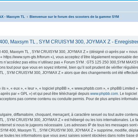
AX - Maxsym TL
Bienvenue sur le forum des scooters de la gamme SYM
00, Maxsym TL , SYM CRUISYM 300, JOYMAX Z - Enregistre
00, Maxsym TL , SYM CRUISYM 300, JOYMAX Z » (désigné ci-après par « nous »,
s://www.sym-gts.fr/forum »), vous acceptez d’être légalement responsable des c
 alors n’accédez pas et/ou n’utilisez pas « Forum SYM : GTS 125 250 300,SYM 
ns tout pour que vous en soyez informé, bien qu’il soit prudent de vérifier régulièr
 SYM CRUISYM 300, JOYMAX Z » alors que des changements ont été effectués, v
ls », « eux », « leur », « logiciel phpBB », « www.phpbb.com », « phpBB Limited »,
-après par « GPL ») et qui peut être téléchargé depuis
www.phpbb.com
. Le logicie
acceptons pas comme contenu ou conduite permis. Pour de plus amples informations
lgaire, diffamatoire, choquant, menaçant, à caractère sexuel ou tout autre contenu 
 SYM CRUISYM 300, JOYMAX Z » est hébergé ou les lois internationales. Le fai
 Internet si nous le jugeons nécessaire. Les adresses IP de tous les messages sont
M 400, Maxsym TL , SYM CRUISYM 300, JOYMAX Z » supprime, modifie, déplace o
e toutes les informations que vous avez saisies soient stockées dans notre base d