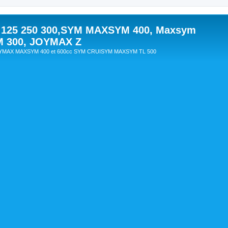
 125 250 300,SYM MAXSYM 400, Maxsym
M 300, JOYMAX Z
OYMAX MAXSYM 400 et 600cc SYM CRUISYM MAXSYM TL 500