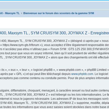
AX - Maxsym TL
Bienvenue sur le forum des scooters de la gamme SYM
00, Maxsym TL , SYM CRUISYM 300, JOYMAX Z - Enregistre
00, Maxsym TL , SYM CRUISYM 300, JOYMAX Z » (désigné ci-après par « nous »,
s://www.sym-gts.fr/forum »), vous acceptez d’être légalement responsable des c
 alors n’accédez pas et/ou n’utilisez pas « Forum SYM : GTS 125 250 300,SYM 
ns tout pour que vous en soyez informé, bien qu’il soit prudent de vérifier régulièr
 SYM CRUISYM 300, JOYMAX Z » alors que des changements ont été effectués, v
ls », « eux », « leur », « logiciel phpBB », « www.phpbb.com », « phpBB Limited »,
-après par « GPL ») et qui peut être téléchargé depuis
www.phpbb.com
. Le logicie
acceptons pas comme contenu ou conduite permis. Pour de plus amples informations
lgaire, diffamatoire, choquant, menaçant, à caractère sexuel ou tout autre contenu 
 SYM CRUISYM 300, JOYMAX Z » est hébergé ou les lois internationales. Le fai
 Internet si nous le jugeons nécessaire. Les adresses IP de tous les messages sont
M 400, Maxsym TL , SYM CRUISYM 300, JOYMAX Z » supprime, modifie, déplace o
e toutes les informations que vous avez saisies soient stockées dans notre base d