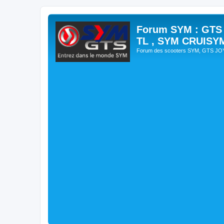
Forum SYM : GTS
TL , SYM CRUISY
Forum des scooters SYM, GTS J