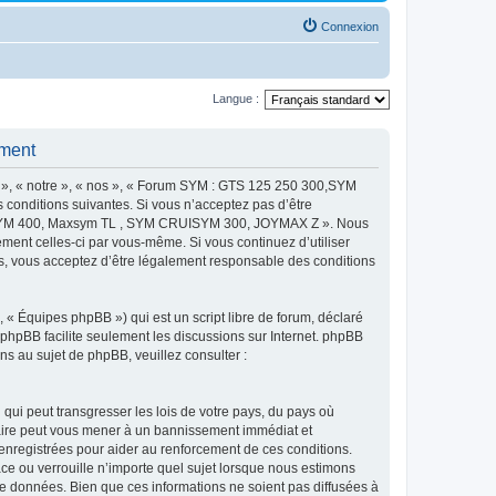
Connexion
Langue :
ment
 « notre », « nos », « Forum SYM : GTS 125 250 300,SYM
onditions suivantes. Si vous n’acceptez pas d’être
MAXSYM 400, Maxsym TL , SYM CRUISYM 300, JOYMAX Z ». Nous
ement celles-ci par vous-même. Si vous continuez d’utiliser
ous acceptez d’être légalement responsable des conditions
 « Équipes phpBB ») qui est un script libre de forum, déclaré
l phpBB facilite seulement les discussions sur Internet. phpBB
 au sujet de phpBB, veuillez consulter :
qui peut transgresser les lois de votre pays, du pays où
re peut vous mener à un bannissement immédiat et
 enregistrées pour aider au renforcement de ces conditions.
u verrouille n’importe quel sujet lorsque nous estimons
e données. Bien que ces informations ne soient pas diffusées à