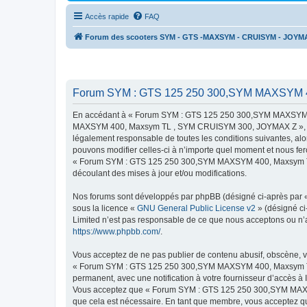
Accès rapide
FAQ
Forum des scooters SYM - GTS -MAXSYM - CRUISYM - JOYM
Forum SYM : GTS 125 250 300,SYM MAXSYM 4
En accédant à « Forum SYM : GTS 125 250 300,SYM MAXSYM 4
MAXSYM 400, Maxsym TL , SYM CRUISYM 300, JOYMAX Z », « http
légalement responsable de toutes les conditions suivantes,
pouvons modifier celles-ci à n’importe quel moment et nous fero
« Forum SYM : GTS 125 250 300,SYM MAXSYM 400, Maxsym TL ,
découlant des mises à jour et/ou modifications.
Nos forums sont développés par phpBB (désigné ci-après par « i
sous la licence «
GNU General Public License v2
» (désigné ci
Limited n’est pas responsable de ce que nous acceptons ou n’
https://www.phpbb.com/
.
Vous acceptez de ne pas publier de contenu abusif, obscène, vu
« Forum SYM : GTS 125 250 300,SYM MAXSYM 400, Maxsym TL ,
permanent, avec une notification à votre fournisseur d’accès à
Vous acceptez que « Forum SYM : GTS 125 250 300,SYM MAXSY
que cela est nécessaire. En tant que membre, vous acceptez qu