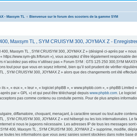
AX - Maxsym TL
Bienvenue sur le forum des scooters de la gamme SYM
00, Maxsym TL , SYM CRUISYM 300, JOYMAX Z - Enregistre
00, Maxsym TL , SYM CRUISYM 300, JOYMAX Z » (désigné ci-après par « nous »,
s://www.sym-gts.fr/forum »), vous acceptez d’être légalement responsable des c
 alors n’accédez pas et/ou n’utilisez pas « Forum SYM : GTS 125 250 300,SYM 
ns tout pour que vous en soyez informé, bien qu’il soit prudent de vérifier régulièr
 SYM CRUISYM 300, JOYMAX Z » alors que des changements ont été effectués, v
ls », « eux », « leur », « logiciel phpBB », « www.phpbb.com », « phpBB Limited »,
-après par « GPL ») et qui peut être téléchargé depuis
www.phpbb.com
. Le logicie
acceptons pas comme contenu ou conduite permis. Pour de plus amples informations
lgaire, diffamatoire, choquant, menaçant, à caractère sexuel ou tout autre contenu 
 SYM CRUISYM 300, JOYMAX Z » est hébergé ou les lois internationales. Le fai
 Internet si nous le jugeons nécessaire. Les adresses IP de tous les messages sont
M 400, Maxsym TL , SYM CRUISYM 300, JOYMAX Z » supprime, modifie, déplace o
e toutes les informations que vous avez saisies soient stockées dans notre base d