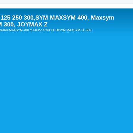
 125 250 300,SYM MAXSYM 400, Maxsym
M 300, JOYMAX Z
OYMAX MAXSYM 400 et 600cc SYM CRUISYM MAXSYM TL 500