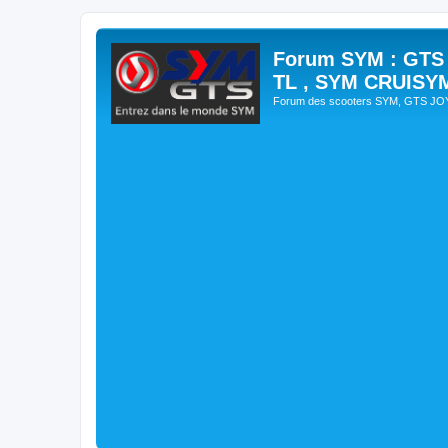
Forum SYM : GTS
TL , SYM CRUISY
Forum des scooters SYM, GTS J