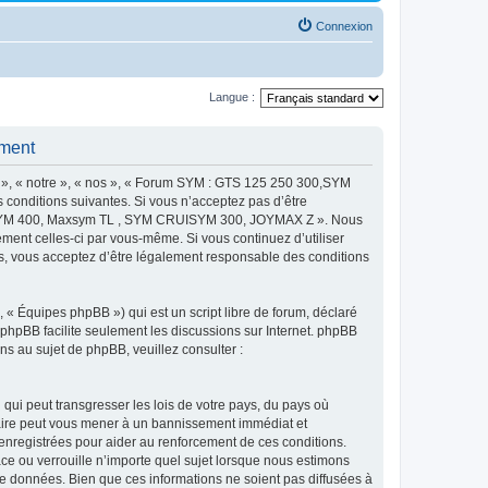
Connexion
Langue :
ment
 « notre », « nos », « Forum SYM : GTS 125 250 300,SYM
onditions suivantes. Si vous n’acceptez pas d’être
MAXSYM 400, Maxsym TL , SYM CRUISYM 300, JOYMAX Z ». Nous
ement celles-ci par vous-même. Si vous continuez d’utiliser
ous acceptez d’être légalement responsable des conditions
 « Équipes phpBB ») qui est un script libre de forum, déclaré
l phpBB facilite seulement les discussions sur Internet. phpBB
 au sujet de phpBB, veuillez consulter :
qui peut transgresser les lois de votre pays, du pays où
re peut vous mener à un bannissement immédiat et
 enregistrées pour aider au renforcement de ces conditions.
u verrouille n’importe quel sujet lorsque nous estimons
e données. Bien que ces informations ne soient pas diffusées à