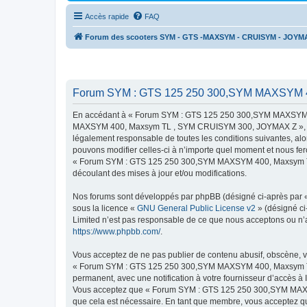
Accès rapide
FAQ
Forum des scooters SYM - GTS -MAXSYM - CRUISYM - JOYM
Forum SYM : GTS 125 250 300,SYM MAXSYM 4
En accédant à « Forum SYM : GTS 125 250 300,SYM MAXSYM 4
MAXSYM 400, Maxsym TL , SYM CRUISYM 300, JOYMAX Z », « http
légalement responsable de toutes les conditions suivantes,
pouvons modifier celles-ci à n’importe quel moment et nous fero
« Forum SYM : GTS 125 250 300,SYM MAXSYM 400, Maxsym TL ,
découlant des mises à jour et/ou modifications.
Nos forums sont développés par phpBB (désigné ci-après par « i
sous la licence «
GNU General Public License v2
» (désigné ci
Limited n’est pas responsable de ce que nous acceptons ou n’
https://www.phpbb.com/
.
Vous acceptez de ne pas publier de contenu abusif, obscène, vu
« Forum SYM : GTS 125 250 300,SYM MAXSYM 400, Maxsym TL ,
permanent, avec une notification à votre fournisseur d’accès à
Vous acceptez que « Forum SYM : GTS 125 250 300,SYM MAXSY
que cela est nécessaire. En tant que membre, vous acceptez qu