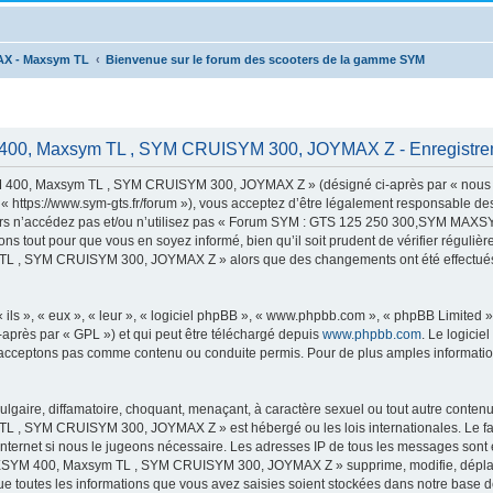
AX - Maxsym TL
Bienvenue sur le forum des scooters de la gamme SYM
00, Maxsym TL , SYM CRUISYM 300, JOYMAX Z - Enregistre
00, Maxsym TL , SYM CRUISYM 300, JOYMAX Z » (désigné ci-après par « nous »,
s://www.sym-gts.fr/forum »), vous acceptez d’être légalement responsable des c
 alors n’accédez pas et/ou n’utilisez pas « Forum SYM : GTS 125 250 300,SYM 
ns tout pour que vous en soyez informé, bien qu’il soit prudent de vérifier régulièr
 SYM CRUISYM 300, JOYMAX Z » alors que des changements ont été effectués, v
ls », « eux », « leur », « logiciel phpBB », « www.phpbb.com », « phpBB Limited »,
-après par « GPL ») et qui peut être téléchargé depuis
www.phpbb.com
. Le logicie
acceptons pas comme contenu ou conduite permis. Pour de plus amples informations
lgaire, diffamatoire, choquant, menaçant, à caractère sexuel ou tout autre contenu 
 SYM CRUISYM 300, JOYMAX Z » est hébergé ou les lois internationales. Le fai
 Internet si nous le jugeons nécessaire. Les adresses IP de tous les messages sont
M 400, Maxsym TL , SYM CRUISYM 300, JOYMAX Z » supprime, modifie, déplace o
e toutes les informations que vous avez saisies soient stockées dans notre base d