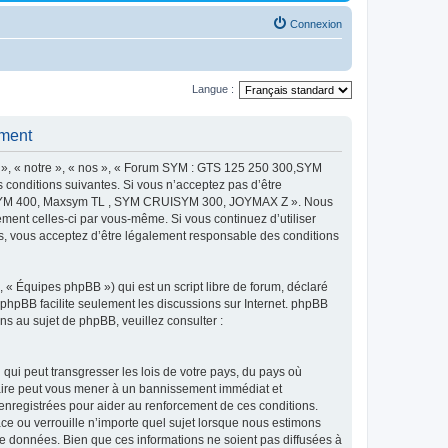
Connexion
Langue :
ment
 « notre », « nos », « Forum SYM : GTS 125 250 300,SYM
onditions suivantes. Si vous n’acceptez pas d’être
MAXSYM 400, Maxsym TL , SYM CRUISYM 300, JOYMAX Z ». Nous
ement celles-ci par vous-même. Si vous continuez d’utiliser
ous acceptez d’être légalement responsable des conditions
 « Équipes phpBB ») qui est un script libre de forum, déclaré
l phpBB facilite seulement les discussions sur Internet. phpBB
 au sujet de phpBB, veuillez consulter :
qui peut transgresser les lois de votre pays, du pays où
re peut vous mener à un bannissement immédiat et
 enregistrées pour aider au renforcement de ces conditions.
u verrouille n’importe quel sujet lorsque nous estimons
e données. Bien que ces informations ne soient pas diffusées à