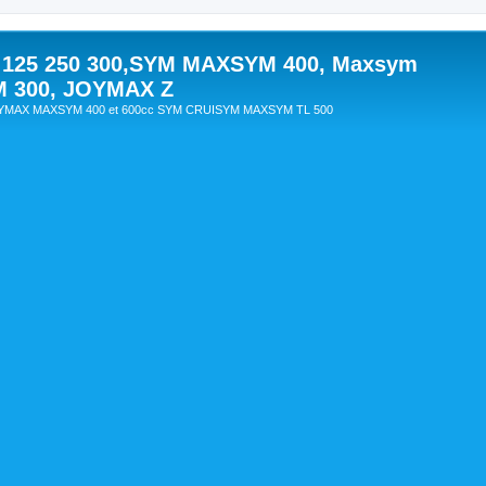
 125 250 300,SYM MAXSYM 400, Maxsym
M 300, JOYMAX Z
OYMAX MAXSYM 400 et 600cc SYM CRUISYM MAXSYM TL 500