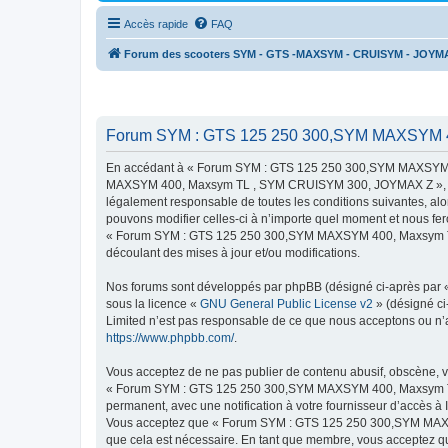
Accès rapide
FAQ
Forum des scooters SYM - GTS -MAXSYM - CRUISYM - JOYM
Forum SYM : GTS 125 250 300,SYM MAXSYM 4
En accédant à « Forum SYM : GTS 125 250 300,SYM MAXSYM 4
MAXSYM 400, Maxsym TL , SYM CRUISYM 300, JOYMAX Z », « http
légalement responsable de toutes les conditions suivantes,
pouvons modifier celles-ci à n’importe quel moment et nous fero
« Forum SYM : GTS 125 250 300,SYM MAXSYM 400, Maxsym TL ,
découlant des mises à jour et/ou modifications.
Nos forums sont développés par phpBB (désigné ci-après par « i
sous la licence «
GNU General Public License v2
» (désigné ci
Limited n’est pas responsable de ce que nous acceptons ou n’
https://www.phpbb.com/
.
Vous acceptez de ne pas publier de contenu abusif, obscène, vu
« Forum SYM : GTS 125 250 300,SYM MAXSYM 400, Maxsym TL ,
permanent, avec une notification à votre fournisseur d’accès à
Vous acceptez que « Forum SYM : GTS 125 250 300,SYM MAXSY
que cela est nécessaire. En tant que membre, vous acceptez qu