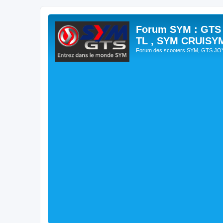
Forum SYM : GTS
TL , SYM CRUISY
Forum des scooters SYM, GTS J