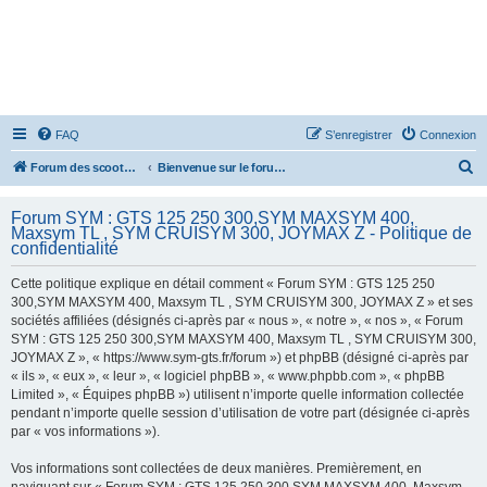
FAQ
S’enregistrer
Connexion
R
Forum des scooters SYM - GTS -MAXSYM - CRUISYM - JOYMAX - Maxsym TL
Bienvenue sur le forum des scooters de la gamme SYM
e
Forum SYM : GTS 125 250 300,SYM MAXSYM 400,
c
Maxsym TL , SYM CRUISYM 300, JOYMAX Z - Politique de
h
confidentialité
e
Cette politique explique en détail comment « Forum SYM : GTS 125 250
r
300,SYM MAXSYM 400, Maxsym TL , SYM CRUISYM 300, JOYMAX Z » et ses
sociétés affiliées (désignés ci-après par « nous », « notre », « nos », « Forum
c
SYM : GTS 125 250 300,SYM MAXSYM 400, Maxsym TL , SYM CRUISYM 300,
h
JOYMAX Z », « https://www.sym-gts.fr/forum ») et phpBB (désigné ci-après par
« ils », « eux », « leur », « logiciel phpBB », « www.phpbb.com », « phpBB
e
Limited », « Équipes phpBB ») utilisent n’importe quelle information collectée
r
pendant n’importe quelle session d’utilisation de votre part (désignée ci-après
par « vos informations »).
Vos informations sont collectées de deux manières. Premièrement, en