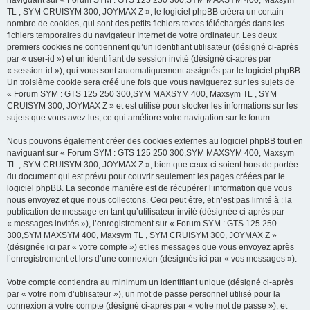
naviguant sur « Forum SYM : GTS 125 250 300,SYM MAXSYM 400, Maxsym
TL , SYM CRUISYM 300, JOYMAX Z », le logiciel phpBB créera un certain
nombre de cookies, qui sont des petits fichiers textes téléchargés dans les
fichiers temporaires du navigateur Internet de votre ordinateur. Les deux
premiers cookies ne contiennent qu’un identifiant utilisateur (désigné ci-après
par « user-id ») et un identifiant de session invité (désigné ci-après par
« session-id »), qui vous sont automatiquement assignés par le logiciel phpBB.
Un troisième cookie sera créé une fois que vous naviguerez sur les sujets de
« Forum SYM : GTS 125 250 300,SYM MAXSYM 400, Maxsym TL , SYM
CRUISYM 300, JOYMAX Z » et est utilisé pour stocker les informations sur les
sujets que vous avez lus, ce qui améliore votre navigation sur le forum.
Nous pouvons également créer des cookies externes au logiciel phpBB tout en
naviguant sur « Forum SYM : GTS 125 250 300,SYM MAXSYM 400, Maxsym
TL , SYM CRUISYM 300, JOYMAX Z », bien que ceux-ci soient hors de portée
du document qui est prévu pour couvrir seulement les pages créées par le
logiciel phpBB. La seconde manière est de récupérer l’information que vous
nous envoyez et que nous collectons. Ceci peut être, et n’est pas limité à : la
publication de message en tant qu’utilisateur invité (désignée ci-après par
« messages invités »), l’enregistrement sur « Forum SYM : GTS 125 250
300,SYM MAXSYM 400, Maxsym TL , SYM CRUISYM 300, JOYMAX Z »
(désignée ici par « votre compte ») et les messages que vous envoyez après
l’enregistrement et lors d’une connexion (désignés ici par « vos messages »).
Votre compte contiendra au minimum un identifiant unique (désigné ci-après
par « votre nom d’utilisateur »), un mot de passe personnel utilisé pour la
connexion à votre compte (désigné ci-après par « votre mot de passe »), et