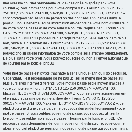
une adresse courriel personnelle valide (désignée ci-après par « votre
courriel »). Vos informations pour votre compte sur « Forum SYM : GTS 125
250 300,SYM MAXSYM 400, Maxsym TL , SYM CRUISYM 300, JOYMAX Z »
sont protégées par les lois de protection des données applicables dans le
pays qui nous héberge. Toute information en-dehors de votre nom d’utilisateur,
de votre mot de passe et de votre adresse courriel requise par « Forum SYM :
GTS 125 250 300,SYM MAXSYM 400, Maxsym TL , SYM CRUISYM 300,
JOYMAX Z » durant la procédure d’enregistrement, qu’elle soit obligatoire ou
non, reste à la discrétion de « Forum SYM : GTS 125 250 300,SYM MAXSYM
400, Maxsym TL , SYM CRUISYM 300, JOYMAX Z ». Dans tous les cas, vous
pouvez choisir quelle information de votre compte sera affichée publiquement.
De plus, dans votre profil, vous pouvez souscrire ou non à l’envoi automatique
de courriel par le logiciel phpBB.
Votre mot de passe est crypté (hashage à sens unique) afin qu’il soit sécurisé.
Cependant, il est recommandé de ne pas utiliser le même mot de passe sur
plusieurs sites Internet différents. Votre mot de passe est le moyen d’accès à
votre compte sur « Forum SYM : GTS 125 250 300,SYM MAXSYM 400,
Maxsym TL , SYM CRUISYM 300, JOYMAX Z », conservez-le soigneusement
et en aucun cas une personne affiliée de « Forum SYM : GTS 125 250
300,SYM MAXSYM 400, Maxsym TL , SYM CRUISYM 300, JOYMAX Z », de
phpBB ou une d’une tierce partie ne peut vous demander légitimement votre
mot de passe. Si vous oubliez votre mot de passe, vous pouvez utiliser la
fonction « J’ai oublié mon mot de passe » fournie par le logiciel phpBB. Ce
processus vous demandera de fournir votre nom d’utilisateur et votre courriel,
alors le logiciel phpBB générera un nouveau mot de passe qui vous permettra