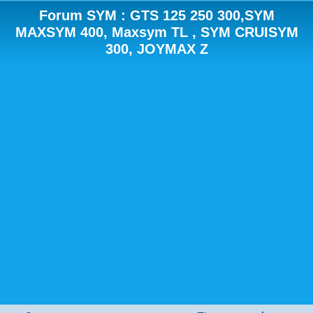
Forum SYM : GTS 125 250 300,SYM
MAXSYM 400, Maxsym TL , SYM CRUISYM
300, JOYMAX Z