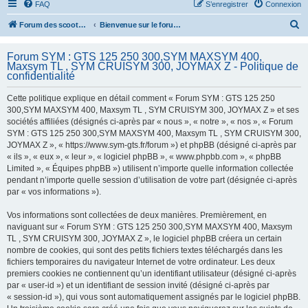
FAQ
S’enregistrer
Connexion
R
Forum des scooters SYM - GTS -MAXSYM - CRUISYM - JOYMAX - Maxsym TL
Bienvenue sur le forum des scooters de la gamme SYM
e
Forum SYM : GTS 125 250 300,SYM MAXSYM 400,
c
Maxsym TL , SYM CRUISYM 300, JOYMAX Z - Politique de
h
confidentialité
e
Cette politique explique en détail comment « Forum SYM : GTS 125 250
r
300,SYM MAXSYM 400, Maxsym TL , SYM CRUISYM 300, JOYMAX Z » et ses
sociétés affiliées (désignés ci-après par « nous », « notre », « nos », « Forum
c
SYM : GTS 125 250 300,SYM MAXSYM 400, Maxsym TL , SYM CRUISYM 300,
h
JOYMAX Z », « https://www.sym-gts.fr/forum ») et phpBB (désigné ci-après par
« ils », « eux », « leur », « logiciel phpBB », « www.phpbb.com », « phpBB
e
Limited », « Équipes phpBB ») utilisent n’importe quelle information collectée
r
pendant n’importe quelle session d’utilisation de votre part (désignée ci-après
par « vos informations »).
Vos informations sont collectées de deux manières. Premièrement, en
naviguant sur « Forum SYM : GTS 125 250 300,SYM MAXSYM 400, Maxsym
TL , SYM CRUISYM 300, JOYMAX Z », le logiciel phpBB créera un certain
nombre de cookies, qui sont des petits fichiers textes téléchargés dans les
fichiers temporaires du navigateur Internet de votre ordinateur. Les deux
premiers cookies ne contiennent qu’un identifiant utilisateur (désigné ci-après
par « user-id ») et un identifiant de session invité (désigné ci-après par
« session-id »), qui vous sont automatiquement assignés par le logiciel phpBB.