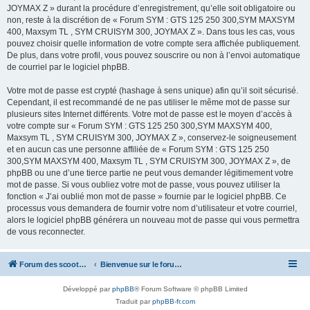
JOYMAX Z » durant la procédure d’enregistrement, qu’elle soit obligatoire ou
non, reste à la discrétion de « Forum SYM : GTS 125 250 300,SYM MAXSYM
400, Maxsym TL , SYM CRUISYM 300, JOYMAX Z ». Dans tous les cas, vous
pouvez choisir quelle information de votre compte sera affichée publiquement.
De plus, dans votre profil, vous pouvez souscrire ou non à l’envoi automatique
de courriel par le logiciel phpBB.
Votre mot de passe est crypté (hashage à sens unique) afin qu’il soit sécurisé.
Cependant, il est recommandé de ne pas utiliser le même mot de passe sur
plusieurs sites Internet différents. Votre mot de passe est le moyen d’accès à
votre compte sur « Forum SYM : GTS 125 250 300,SYM MAXSYM 400,
Maxsym TL , SYM CRUISYM 300, JOYMAX Z », conservez-le soigneusement
et en aucun cas une personne affiliée de « Forum SYM : GTS 125 250
300,SYM MAXSYM 400, Maxsym TL , SYM CRUISYM 300, JOYMAX Z », de
phpBB ou une d’une tierce partie ne peut vous demander légitimement votre
mot de passe. Si vous oubliez votre mot de passe, vous pouvez utiliser la
fonction « J’ai oublié mon mot de passe » fournie par le logiciel phpBB. Ce
processus vous demandera de fournir votre nom d’utilisateur et votre courriel,
alors le logiciel phpBB générera un nouveau mot de passe qui vous permettra
de vous reconnecter.
Forum des scooters SYM - GTS -MAXSYM - CRUISYM - JOYMAX - Maxsym TL
Bienvenue sur le forum des scooters de la gamme SYM
Développé par
phpBB
® Forum Software © phpBB Limited
Traduit par
phpBB-fr.com