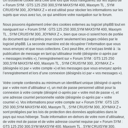
Un troisième cookie sera créé une fois que vous naviguerez sur les sujets de
« Forum SYM : GTS 125 250 300,SYM MAXSYM 400, Maxsym TL , SYM
CRUISYM 300, JOYMAX Z » et est utilisé pour stocker les informations sur les
sujets que vous avez lus, ce qui améliore votre navigation sur le forum.
Nous pouvons également créer des cookies externes au logiciel phpBB tout en
naviguant sur « Forum SYM : GTS 125 250 300,SYM MAXSYM 400, Maxsym
TL , SYM CRUISYM 300, JOYMAX Z », bien que ceux-ci soient hors de portée
du document qui est prévu pour couvrir seulement les pages créées par le
logiciel phpBB. La seconde manière est de récupérer l’information que vous
nous envoyez et que nous collectons. Ceci peut être, et n’est pas limité à : la
publication de message en tant qu’utilisateur invité (désignée ci-après par
« messages invités »), l’enregistrement sur « Forum SYM : GTS 125 250
300,SYM MAXSYM 400, Maxsym TL , SYM CRUISYM 300, JOYMAX Z »
(désignée ici par « votre compte ») et les messages que vous envoyez après
l’enregistrement et lors d’une connexion (désignés ici par « vos messages »).
Votre compte contiendra au minimum un identifiant unique (désigné ci-après
par « votre nom d’utilisateur »), un mot de passe personnel utilisé pour la
connexion à votre compte (désigné ci-après par « votre mot de passe »), et
une adresse courriel personnelle valide (désignée ci-après par « votre
courriel »). Vos informations pour votre compte sur « Forum SYM : GTS 125
250 300,SYM MAXSYM 400, Maxsym TL , SYM CRUISYM 300, JOYMAX Z »
sont protégées par les lois de protection des données applicables dans le
pays qui nous héberge. Toute information en-dehors de votre nom d’utilisateur,
de votre mot de passe et de votre adresse courriel requise par « Forum SYM :
GTS 125 250 300,SYM MAXSYM 400, Maxsym TL , SYM CRUISYM 300,