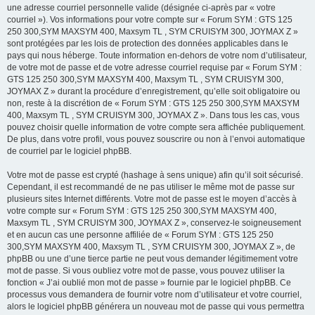
une adresse courriel personnelle valide (désignée ci-après par « votre
courriel »). Vos informations pour votre compte sur « Forum SYM : GTS 125
250 300,SYM MAXSYM 400, Maxsym TL , SYM CRUISYM 300, JOYMAX Z »
sont protégées par les lois de protection des données applicables dans le
pays qui nous héberge. Toute information en-dehors de votre nom d’utilisateur,
de votre mot de passe et de votre adresse courriel requise par « Forum SYM :
GTS 125 250 300,SYM MAXSYM 400, Maxsym TL , SYM CRUISYM 300,
JOYMAX Z » durant la procédure d’enregistrement, qu’elle soit obligatoire ou
non, reste à la discrétion de « Forum SYM : GTS 125 250 300,SYM MAXSYM
400, Maxsym TL , SYM CRUISYM 300, JOYMAX Z ». Dans tous les cas, vous
pouvez choisir quelle information de votre compte sera affichée publiquement.
De plus, dans votre profil, vous pouvez souscrire ou non à l’envoi automatique
de courriel par le logiciel phpBB.
Votre mot de passe est crypté (hashage à sens unique) afin qu’il soit sécurisé.
Cependant, il est recommandé de ne pas utiliser le même mot de passe sur
plusieurs sites Internet différents. Votre mot de passe est le moyen d’accès à
votre compte sur « Forum SYM : GTS 125 250 300,SYM MAXSYM 400,
Maxsym TL , SYM CRUISYM 300, JOYMAX Z », conservez-le soigneusement
et en aucun cas une personne affiliée de « Forum SYM : GTS 125 250
300,SYM MAXSYM 400, Maxsym TL , SYM CRUISYM 300, JOYMAX Z », de
phpBB ou une d’une tierce partie ne peut vous demander légitimement votre
mot de passe. Si vous oubliez votre mot de passe, vous pouvez utiliser la
fonction « J’ai oublié mon mot de passe » fournie par le logiciel phpBB. Ce
processus vous demandera de fournir votre nom d’utilisateur et votre courriel,
alors le logiciel phpBB générera un nouveau mot de passe qui vous permettra