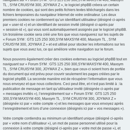
naviguant sur « Forum SYM : GTS 125 250 300,SYM MAXSYM 400, Maxsym
TL , SYM CRUISYM 300, JOYMAX Z », le logiciel phpBB créera un certain
nombre de cookies, qui sont des petits fichiers textes téléchargés dans les
fichiers temporaires du navigateur Internet de votre ordinateur. Les deux
premiers cookies ne contiennent qu’un identifiant utilisateur (désigné ci-après
par « user-id ») et un identifiant de session invité (désigné ci-après par
« session-id »), qui vous sont automatiquement assignés par le logiciel phpBB.
Un troisième cookie sera créé une fois que vous naviguerez sur les sujets de
« Forum SYM : GTS 125 250 300,SYM MAXSYM 400, Maxsym TL , SYM
CRUISYM 300, JOYMAX Z » et est utilisé pour stocker les informations sur les
sujets que vous avez lus, ce qui améliore votre navigation sur le forum.
Nous pouvons également créer des cookies externes au logiciel phpBB tout en
naviguant sur « Forum SYM : GTS 125 250 300,SYM MAXSYM 400, Maxsym
TL , SYM CRUISYM 300, JOYMAX Z », bien que ceux-ci soient hors de portée
du document qui est prévu pour couvrir seulement les pages créées par le
logiciel phpBB. La seconde manière est de récupérer l’information que vous
nous envoyez et que nous collectons. Ceci peut être, et n’est pas limité à : la
publication de message en tant qu’utilisateur invité (désignée ci-après par
« messages invités »), l’enregistrement sur « Forum SYM : GTS 125 250
300,SYM MAXSYM 400, Maxsym TL , SYM CRUISYM 300, JOYMAX Z »
(désignée ici par « votre compte ») et les messages que vous envoyez après
l’enregistrement et lors d’une connexion (désignés ici par « vos messages »).
Votre compte contiendra au minimum un identifiant unique (désigné ci-après
par « votre nom d’utilisateur »), un mot de passe personnel utilisé pour la
connexion à votre compte (désigné ci-après par « votre mot de passe »), et