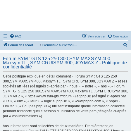
FAQ
S’enregistrer
Connexion
R
Forum des scooters SYM - GTS -MAXSYM - CRUISYM - JOYMAX - Maxsym TL
Bienvenue sur le forum des scooters de la gamme SYM
e
Forum SYM : GTS 125 250 300,SYM MAXSYM 400,
c
Maxsym TL , SYM CRUISYM 300, JOYMAX Z - Politique de
h
confidentialité
e
Cette politique explique en détail comment « Forum SYM : GTS 125 250
r
300,SYM MAXSYM 400, Maxsym TL , SYM CRUISYM 300, JOYMAX Z » et ses
sociétés affiliées (désignés ci-après par « nous », « notre », « nos », « Forum
c
SYM : GTS 125 250 300,SYM MAXSYM 400, Maxsym TL , SYM CRUISYM 300,
h
JOYMAX Z », « https://www.sym-gts.fr/forum ») et phpBB (désigné ci-après par
« ils », « eux », « leur », « logiciel phpBB », « www.phpbb.com », « phpBB
e
Limited », « Équipes phpBB ») utilisent n’importe quelle information collectée
r
pendant n’importe quelle session d’utilisation de votre part (désignée ci-après
par « vos informations »).
Vos informations sont collectées de deux manières. Premièrement, en