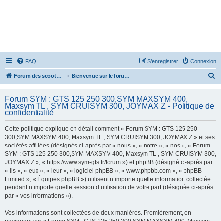
FAQ
S’enregistrer
Connexion
R
Forum des scooters SYM - GTS -MAXSYM - CRUISYM - JOYMAX - Maxsym TL
Bienvenue sur le forum des scooters de la gamme SYM
e
Forum SYM : GTS 125 250 300,SYM MAXSYM 400,
c
Maxsym TL , SYM CRUISYM 300, JOYMAX Z - Politique de
h
confidentialité
e
Cette politique explique en détail comment « Forum SYM : GTS 125 250
r
300,SYM MAXSYM 400, Maxsym TL , SYM CRUISYM 300, JOYMAX Z » et ses
sociétés affiliées (désignés ci-après par « nous », « notre », « nos », « Forum
c
SYM : GTS 125 250 300,SYM MAXSYM 400, Maxsym TL , SYM CRUISYM 300,
h
JOYMAX Z », « https://www.sym-gts.fr/forum ») et phpBB (désigné ci-après par
« ils », « eux », « leur », « logiciel phpBB », « www.phpbb.com », « phpBB
e
Limited », « Équipes phpBB ») utilisent n’importe quelle information collectée
r
pendant n’importe quelle session d’utilisation de votre part (désignée ci-après
par « vos informations »).
Vos informations sont collectées de deux manières. Premièrement, en