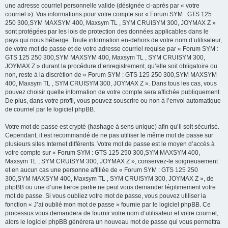
une adresse courriel personnelle valide (désignée ci-après par « votre
courriel »). Vos informations pour votre compte sur « Forum SYM : GTS 125
250 300,SYM MAXSYM 400, Maxsym TL , SYM CRUISYM 300, JOYMAX Z »
sont protégées par les lois de protection des données applicables dans le
pays qui nous héberge. Toute information en-dehors de votre nom d’utilisateur,
de votre mot de passe et de votre adresse courriel requise par « Forum SYM :
GTS 125 250 300,SYM MAXSYM 400, Maxsym TL , SYM CRUISYM 300,
JOYMAX Z » durant la procédure d’enregistrement, qu’elle soit obligatoire ou
non, reste à la discrétion de « Forum SYM : GTS 125 250 300,SYM MAXSYM
400, Maxsym TL , SYM CRUISYM 300, JOYMAX Z ». Dans tous les cas, vous
pouvez choisir quelle information de votre compte sera affichée publiquement.
De plus, dans votre profil, vous pouvez souscrire ou non à l’envoi automatique
de courriel par le logiciel phpBB.
Votre mot de passe est crypté (hashage à sens unique) afin qu’il soit sécurisé.
Cependant, il est recommandé de ne pas utiliser le même mot de passe sur
plusieurs sites Internet différents. Votre mot de passe est le moyen d’accès à
votre compte sur « Forum SYM : GTS 125 250 300,SYM MAXSYM 400,
Maxsym TL , SYM CRUISYM 300, JOYMAX Z », conservez-le soigneusement
et en aucun cas une personne affiliée de « Forum SYM : GTS 125 250
300,SYM MAXSYM 400, Maxsym TL , SYM CRUISYM 300, JOYMAX Z », de
phpBB ou une d’une tierce partie ne peut vous demander légitimement votre
mot de passe. Si vous oubliez votre mot de passe, vous pouvez utiliser la
fonction « J’ai oublié mon mot de passe » fournie par le logiciel phpBB. Ce
processus vous demandera de fournir votre nom d’utilisateur et votre courriel,
alors le logiciel phpBB générera un nouveau mot de passe qui vous permettra