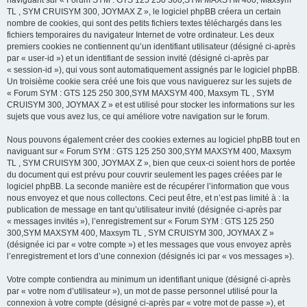
naviguant sur « Forum SYM : GTS 125 250 300,SYM MAXSYM 400, Maxsym
TL , SYM CRUISYM 300, JOYMAX Z », le logiciel phpBB créera un certain
nombre de cookies, qui sont des petits fichiers textes téléchargés dans les
fichiers temporaires du navigateur Internet de votre ordinateur. Les deux
premiers cookies ne contiennent qu’un identifiant utilisateur (désigné ci-après
par « user-id ») et un identifiant de session invité (désigné ci-après par
« session-id »), qui vous sont automatiquement assignés par le logiciel phpBB.
Un troisième cookie sera créé une fois que vous naviguerez sur les sujets de
« Forum SYM : GTS 125 250 300,SYM MAXSYM 400, Maxsym TL , SYM
CRUISYM 300, JOYMAX Z » et est utilisé pour stocker les informations sur les
sujets que vous avez lus, ce qui améliore votre navigation sur le forum.
Nous pouvons également créer des cookies externes au logiciel phpBB tout en
naviguant sur « Forum SYM : GTS 125 250 300,SYM MAXSYM 400, Maxsym
TL , SYM CRUISYM 300, JOYMAX Z », bien que ceux-ci soient hors de portée
du document qui est prévu pour couvrir seulement les pages créées par le
logiciel phpBB. La seconde manière est de récupérer l’information que vous
nous envoyez et que nous collectons. Ceci peut être, et n’est pas limité à : la
publication de message en tant qu’utilisateur invité (désignée ci-après par
« messages invités »), l’enregistrement sur « Forum SYM : GTS 125 250
300,SYM MAXSYM 400, Maxsym TL , SYM CRUISYM 300, JOYMAX Z »
(désignée ici par « votre compte ») et les messages que vous envoyez après
l’enregistrement et lors d’une connexion (désignés ici par « vos messages »).
Votre compte contiendra au minimum un identifiant unique (désigné ci-après
par « votre nom d’utilisateur »), un mot de passe personnel utilisé pour la
connexion à votre compte (désigné ci-après par « votre mot de passe »), et