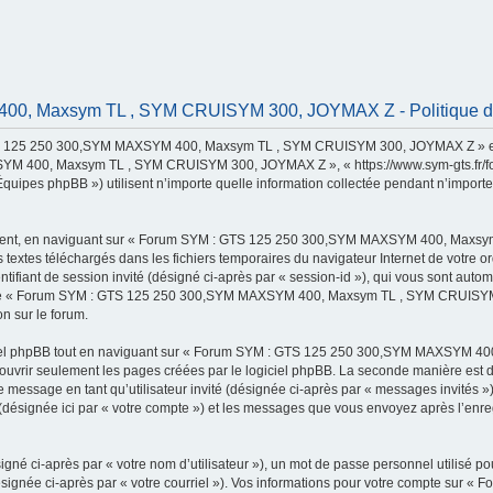
, Maxsym TL , SYM CRUISYM 300, JOYMAX Z - Politique de c
TS 125 250 300,SYM MAXSYM 400, Maxsym TL , SYM CRUISYM 300, JOYMAX Z » et ses
 400, Maxsym TL , SYM CRUISYM 300, JOYMAX Z », « https://www.sym-gts.fr/forum »
uipes phpBB ») utilisent n’importe quelle information collectée pendant n’importe q
rement, en naviguant sur « Forum SYM : GTS 125 250 300,SYM MAXSYM 400, Maxsy
rs textes téléchargés dans les fichiers temporaires du navigateur Internet de votre
identifiant de session invité (désigné ci-après par « session-id »), qui vous sont au
s de « Forum SYM : GTS 125 250 300,SYM MAXSYM 400, Maxsym TL , SYM CRUISYM 30
on sur le forum.
ciel phpBB tout en naviguant sur « Forum SYM : GTS 125 250 300,SYM MAXSYM 
couvrir seulement les pages créées par le logiciel phpBB. La seconde manière est 
ion de message en tant qu’utilisateur invité (désignée ci-après par « messages invit
ée ici par « votre compte ») et les messages que vous envoyez après l’enregist
gné ci-après par « votre nom d’utilisateur »), un mot de passe personnel utilisé po
(désignée ci-après par « votre courriel »). Vos informations pour votre compte s