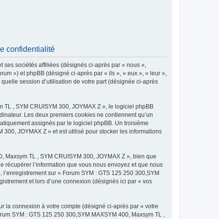
onfidentialité
 sociétés affiliées (désignés ci-après par « nous »,
) et phpBB (désigné ci-après par « ils », « eux », « leur »,
uelle session d’utilisation de votre part (désignée ci-après
m TL , SYM CRUISYM 300, JOYMAX Z », le logiciel phpBB
 ordinateur. Les deux premiers cookies ne contiennent qu’un
tomatiquement assignés par le logiciel phpBB. Un troisième
0, JOYMAX Z » et est utilisé pour stocker les informations
400, Maxsym TL , SYM CRUISYM 300, JOYMAX Z », bien que
de récupérer l’information que vous nous envoyez et que nous
és »), l’enregistrement sur « Forum SYM : GTS 125 250 300,SYM
rement et lors d’une connexion (désignés ici par « vos
ur la connexion à votre compte (désigné ci-après par « votre
ur « Forum SYM : GTS 125 250 300,SYM MAXSYM 400, Maxsym TL ,