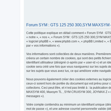
Forum SYM : GTS 125 250 300,SYM MAXSYM 400
Cette politique explique en détail comment « Forum SYM : G
« notre », « nos », « Forum SYM : GTS 125 250 300,SYM MAXSYM
« logiciel phpBB », « www.phpbb.com », « phpBB Limited », « Éq
par « vos informations »).
Vos informations sont collectées de deux manières. Premiè
créera un certain nombre de cookies, qui sont des petits fichie
identifiant utilisateur (désigné ci-après par « user-id ») et un 
cookie sera créé une fois que vous naviguerez sur les sujet
sur les sujets que vous avez lus, ce qui améliore votre navigati
Nous pouvons également créer des cookies externes au logi
ceux-ci soient hors de portée du document qui est prévu pour 
collectons. Ceci peut être, et n’est pas limité à : la publicat
MAXSYM 400, Maxsym TL , SYM CRUISYM 300, JOYMAX Z » (désign
messages »).
Votre compte contiendra au minimum un identifiant unique (dési
mot de passe »), et une adresse courriel personnelle valide 