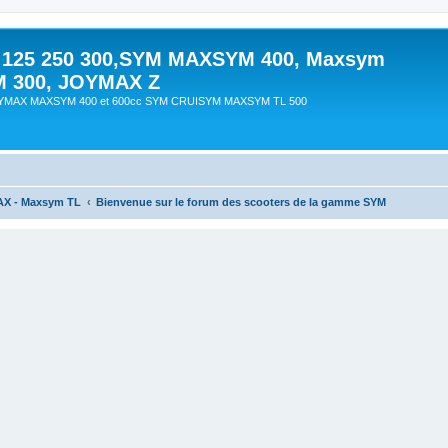
 125 250 300,SYM MAXSYM 400, Maxsym
M 300, JOYMAX Z
OYMAX MAXSYM 400 et 600cc SYM CRUISYM MAXSYM TL 500
AX - Maxsym TL
Bienvenue sur le forum des scooters de la gamme SYM