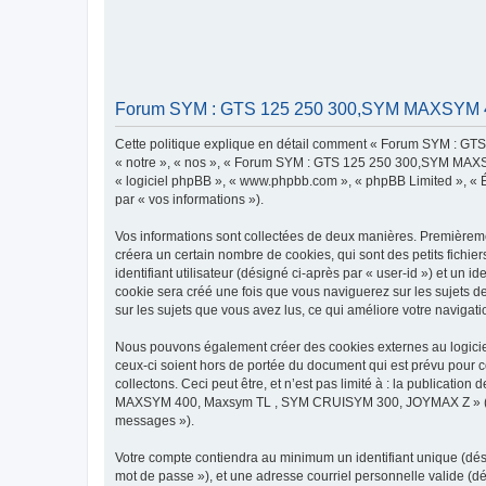
Forum SYM : GTS 125 250 300,SYM MAXSYM 400
Cette politique explique en détail comment « Forum SYM : G
« notre », « nos », « Forum SYM : GTS 125 250 300,SYM MAXSYM
« logiciel phpBB », « www.phpbb.com », « phpBB Limited », « Éq
par « vos informations »).
Vos informations sont collectées de deux manières. Premiè
créera un certain nombre de cookies, qui sont des petits fichie
identifiant utilisateur (désigné ci-après par « user-id ») et un 
cookie sera créé une fois que vous naviguerez sur les sujet
sur les sujets que vous avez lus, ce qui améliore votre navigati
Nous pouvons également créer des cookies externes au logi
ceux-ci soient hors de portée du document qui est prévu pour 
collectons. Ceci peut être, et n’est pas limité à : la publicat
MAXSYM 400, Maxsym TL , SYM CRUISYM 300, JOYMAX Z » (désign
messages »).
Votre compte contiendra au minimum un identifiant unique (dési
mot de passe »), et une adresse courriel personnelle valide 