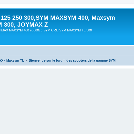
 125 250 300,SYM MAXSYM 400, Maxsym
M 300, JOYMAX Z
OYMAX MAXSYM 400 et 600cc SYM CRUISYM MAXSYM TL 500
AX - Maxsym TL
Bienvenue sur le forum des scooters de la gamme SYM