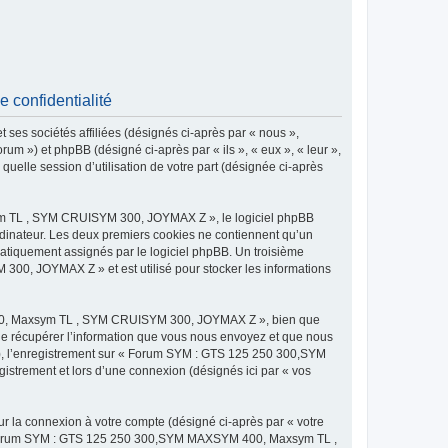
onfidentialité
 sociétés affiliées (désignés ci-après par « nous »,
) et phpBB (désigné ci-après par « ils », « eux », « leur »,
uelle session d’utilisation de votre part (désignée ci-après
m TL , SYM CRUISYM 300, JOYMAX Z », le logiciel phpBB
 ordinateur. Les deux premiers cookies ne contiennent qu’un
tomatiquement assignés par le logiciel phpBB. Un troisième
0, JOYMAX Z » et est utilisé pour stocker les informations
400, Maxsym TL , SYM CRUISYM 300, JOYMAX Z », bien que
de récupérer l’information que vous nous envoyez et que nous
és »), l’enregistrement sur « Forum SYM : GTS 125 250 300,SYM
rement et lors d’une connexion (désignés ici par « vos
ur la connexion à votre compte (désigné ci-après par « votre
ur « Forum SYM : GTS 125 250 300,SYM MAXSYM 400, Maxsym TL ,