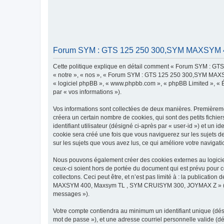
Forum SYM : GTS 125 250 300,SYM MAXSYM 400
Cette politique explique en détail comment « Forum SYM : G
« notre », « nos », « Forum SYM : GTS 125 250 300,SYM MAXSYM
« logiciel phpBB », « www.phpbb.com », « phpBB Limited », « Éq
par « vos informations »).
Vos informations sont collectées de deux manières. Premiè
créera un certain nombre de cookies, qui sont des petits fichie
identifiant utilisateur (désigné ci-après par « user-id ») et un 
cookie sera créé une fois que vous naviguerez sur les sujet
sur les sujets que vous avez lus, ce qui améliore votre navigati
Nous pouvons également créer des cookies externes au logi
ceux-ci soient hors de portée du document qui est prévu pour 
collectons. Ceci peut être, et n’est pas limité à : la publicat
MAXSYM 400, Maxsym TL , SYM CRUISYM 300, JOYMAX Z » (désign
messages »).
Votre compte contiendra au minimum un identifiant unique (dési
mot de passe »), et une adresse courriel personnelle valide 