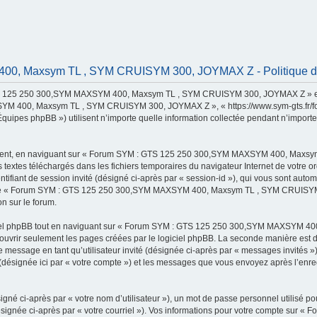
, Maxsym TL , SYM CRUISYM 300, JOYMAX Z - Politique de c
TS 125 250 300,SYM MAXSYM 400, Maxsym TL , SYM CRUISYM 300, JOYMAX Z » et ses
 400, Maxsym TL , SYM CRUISYM 300, JOYMAX Z », « https://www.sym-gts.fr/forum »
uipes phpBB ») utilisent n’importe quelle information collectée pendant n’importe q
rement, en naviguant sur « Forum SYM : GTS 125 250 300,SYM MAXSYM 400, Maxsy
rs textes téléchargés dans les fichiers temporaires du navigateur Internet de votre
identifiant de session invité (désigné ci-après par « session-id »), qui vous sont au
s de « Forum SYM : GTS 125 250 300,SYM MAXSYM 400, Maxsym TL , SYM CRUISYM 30
on sur le forum.
ciel phpBB tout en naviguant sur « Forum SYM : GTS 125 250 300,SYM MAXSYM 
couvrir seulement les pages créées par le logiciel phpBB. La seconde manière est 
ion de message en tant qu’utilisateur invité (désignée ci-après par « messages invit
ée ici par « votre compte ») et les messages que vous envoyez après l’enregist
gné ci-après par « votre nom d’utilisateur »), un mot de passe personnel utilisé po
(désignée ci-après par « votre courriel »). Vos informations pour votre compte s