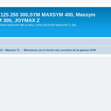
 125 250 300,SYM MAXSYM 400, Maxsym
M 300, JOYMAX Z
OYMAX MAXSYM 400 et 600cc SYM CRUISYM MAXSYM TL 500
AX - Maxsym TL
Bienvenue sur le forum des scooters de la gamme SYM