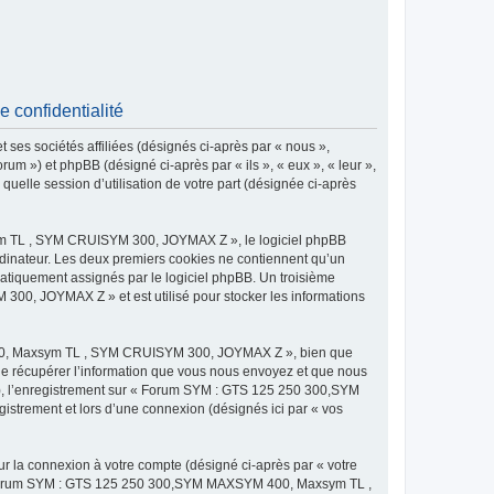
onfidentialité
 sociétés affiliées (désignés ci-après par « nous »,
) et phpBB (désigné ci-après par « ils », « eux », « leur »,
uelle session d’utilisation de votre part (désignée ci-après
m TL , SYM CRUISYM 300, JOYMAX Z », le logiciel phpBB
 ordinateur. Les deux premiers cookies ne contiennent qu’un
tomatiquement assignés par le logiciel phpBB. Un troisième
0, JOYMAX Z » et est utilisé pour stocker les informations
400, Maxsym TL , SYM CRUISYM 300, JOYMAX Z », bien que
de récupérer l’information que vous nous envoyez et que nous
és »), l’enregistrement sur « Forum SYM : GTS 125 250 300,SYM
rement et lors d’une connexion (désignés ici par « vos
ur la connexion à votre compte (désigné ci-après par « votre
ur « Forum SYM : GTS 125 250 300,SYM MAXSYM 400, Maxsym TL ,