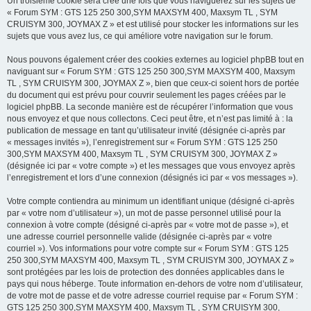
Un troisième cookie sera créé une fois que vous naviguerez sur les sujets de
« Forum SYM : GTS 125 250 300,SYM MAXSYM 400, Maxsym TL , SYM
CRUISYM 300, JOYMAX Z » et est utilisé pour stocker les informations sur les
sujets que vous avez lus, ce qui améliore votre navigation sur le forum.
Nous pouvons également créer des cookies externes au logiciel phpBB tout en
naviguant sur « Forum SYM : GTS 125 250 300,SYM MAXSYM 400, Maxsym
TL , SYM CRUISYM 300, JOYMAX Z », bien que ceux-ci soient hors de portée
du document qui est prévu pour couvrir seulement les pages créées par le
logiciel phpBB. La seconde manière est de récupérer l’information que vous
nous envoyez et que nous collectons. Ceci peut être, et n’est pas limité à : la
publication de message en tant qu’utilisateur invité (désignée ci-après par
« messages invités »), l’enregistrement sur « Forum SYM : GTS 125 250
300,SYM MAXSYM 400, Maxsym TL , SYM CRUISYM 300, JOYMAX Z »
(désignée ici par « votre compte ») et les messages que vous envoyez après
l’enregistrement et lors d’une connexion (désignés ici par « vos messages »).
Votre compte contiendra au minimum un identifiant unique (désigné ci-après
par « votre nom d’utilisateur »), un mot de passe personnel utilisé pour la
connexion à votre compte (désigné ci-après par « votre mot de passe »), et
une adresse courriel personnelle valide (désignée ci-après par « votre
courriel »). Vos informations pour votre compte sur « Forum SYM : GTS 125
250 300,SYM MAXSYM 400, Maxsym TL , SYM CRUISYM 300, JOYMAX Z »
sont protégées par les lois de protection des données applicables dans le
pays qui nous héberge. Toute information en-dehors de votre nom d’utilisateur,
de votre mot de passe et de votre adresse courriel requise par « Forum SYM :
GTS 125 250 300,SYM MAXSYM 400, Maxsym TL , SYM CRUISYM 300,