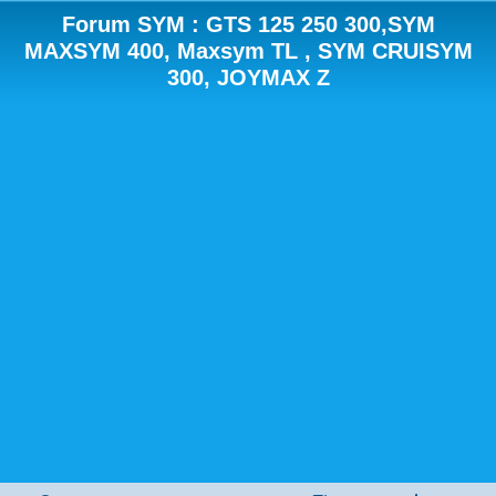
Forum SYM : GTS 125 250 300,SYM
MAXSYM 400, Maxsym TL , SYM CRUISYM
300, JOYMAX Z