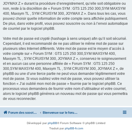
JOYMAX Z » durant la procédure d’enregistrement, qu’elle soit obligatoire ou
non, reste à la discrétion de « Forum SYM : GTS 125 250 300,SYM MAXSYM
400, Maxsym TL , SYM CRUISYM 300, JOYMAX Z ». Dans tous les cas, vous
pouvez choisir quelle information de votre compte sera affichée publiquement.
De plus, dans votre profil, vous pouvez souscrire ou non à l’envoi automatique
de courriel par le logiciel phpBB.
Votre mot de passe est crypté (hashage à sens unique) afin qu’il soit sécurisé.
Cependant, il est recommandé de ne pas utiliser le même mot de passe sur
plusieurs sites Internet différents. Votre mot de passe est le moyen d’accès à
votre compte sur « Forum SYM : GTS 125 250 300,SYM MAXSYM 400,
Maxsym TL , SYM CRUISYM 300, JOYMAX Z », conservez-le soigneusement
et en aucun cas une personne affiliée de « Forum SYM : GTS 125 250
300,SYM MAXSYM 400, Maxsym TL , SYM CRUISYM 300, JOYMAX Z », de
phpBB ou une d’une tierce partie ne peut vous demander légitimement votre
mot de passe. Si vous oubliez votre mot de passe, vous pouvez utiliser la
fonction « J’ai oublié mon mot de passe » fournie par le logiciel phpBB. Ce
processus vous demandera de fournir votre nom d’utilisateur et votre courriel,
alors le logiciel phpBB générera un nouveau mot de passe qui vous permettra
de vous reconnecter.
Forum des scooters SYM - GTS -MAXSYM - CRUISYM - JOYMAX - Maxsym TL
Bienvenue sur le forum des scooters de la gamme SYM
Développé par
phpBB
® Forum Software © phpBB Limited
Traduit par
phpBB-fr.com