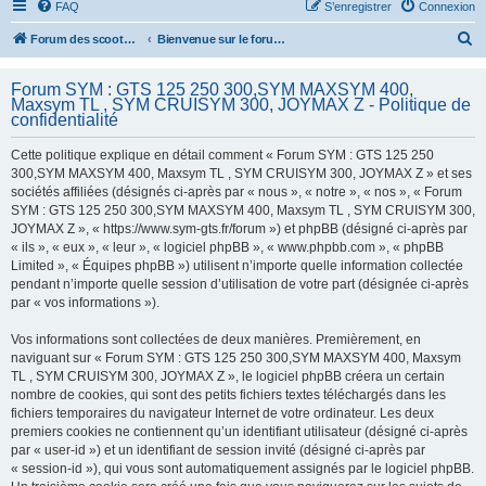
FAQ
S’enregistrer
Connexion
R
Forum des scooters SYM - GTS -MAXSYM - CRUISYM - JOYMAX - Maxsym TL
Bienvenue sur le forum des scooters de la gamme SYM
e
Forum SYM : GTS 125 250 300,SYM MAXSYM 400,
c
Maxsym TL , SYM CRUISYM 300, JOYMAX Z - Politique de
h
confidentialité
e
Cette politique explique en détail comment « Forum SYM : GTS 125 250
r
300,SYM MAXSYM 400, Maxsym TL , SYM CRUISYM 300, JOYMAX Z » et ses
sociétés affiliées (désignés ci-après par « nous », « notre », « nos », « Forum
c
SYM : GTS 125 250 300,SYM MAXSYM 400, Maxsym TL , SYM CRUISYM 300,
h
JOYMAX Z », « https://www.sym-gts.fr/forum ») et phpBB (désigné ci-après par
« ils », « eux », « leur », « logiciel phpBB », « www.phpbb.com », « phpBB
e
Limited », « Équipes phpBB ») utilisent n’importe quelle information collectée
r
pendant n’importe quelle session d’utilisation de votre part (désignée ci-après
par « vos informations »).
Vos informations sont collectées de deux manières. Premièrement, en
naviguant sur « Forum SYM : GTS 125 250 300,SYM MAXSYM 400, Maxsym
TL , SYM CRUISYM 300, JOYMAX Z », le logiciel phpBB créera un certain
nombre de cookies, qui sont des petits fichiers textes téléchargés dans les
fichiers temporaires du navigateur Internet de votre ordinateur. Les deux
premiers cookies ne contiennent qu’un identifiant utilisateur (désigné ci-après
par « user-id ») et un identifiant de session invité (désigné ci-après par
« session-id »), qui vous sont automatiquement assignés par le logiciel phpBB.